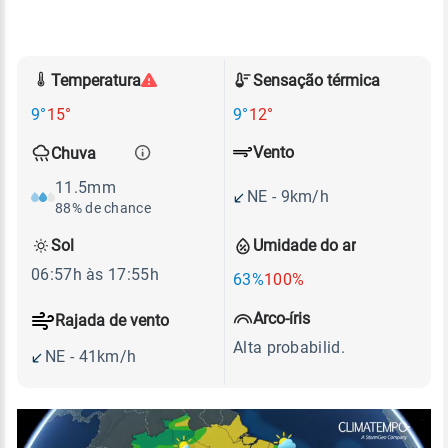
Temperatura
Sensação térmica
9°
15°
9°
12°
Vento
Chuva
11.5mm
NE - 9km/h
88% de chance
Sol
Umidade do ar
06:57h às 17:55h
63%
100%
Arco-íris
Rajada de vento
Alta probabilid.
NE - 41km/h