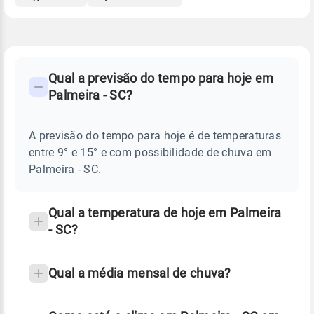
FAQ
CLIMA,
PREVISÃO
Qual a previsão do tempo para hoje em
-
DO
Palmeira - SC?
TEMPO
Perguntas
HOJE
E
frequentes
NOTÍCIAS
EM
A previsão do tempo para hoje é de temperaturas
sobre
PALMEIRA
entre 9° e 15° e com possibilidade de chuva em
-
chuva
SC
Palmeira - SC.
e
temperatura
Qual a temperatura de hoje em Palmeira
- SC?
Qual a média mensal de chuva?