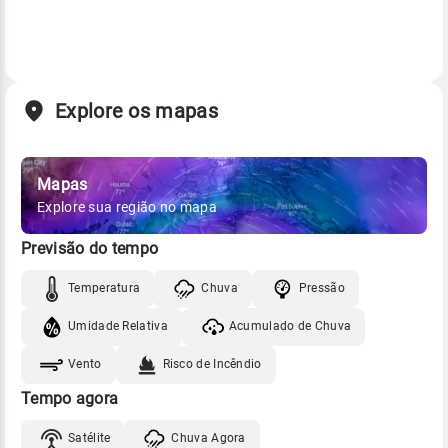
Explore os mapas
Mapas
Explore sua região no mapa
Previsão do tempo
Temperatura
Chuva
Pressão
Umidade Relativa
Acumulado de Chuva
Vento
Risco de Incêndio
Tempo agora
Satélite
Chuva Agora