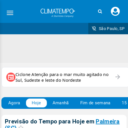
Faç
seu
logi
São Paulo, SP
Ciclone Atenção para o mar muito agitado no
arrow_forward
newspaper
Sul, Sudeste e leste do Nordeste
Agora
Hoje
Amanhã
Fim de semana
15 
Previsão do Tempo para Hoje
em
Palmeira