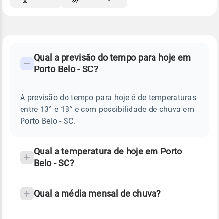
FAQ
CLIMA,
PREVISÃO
Qual a previsão do tempo para hoje em
-
DO
Porto Belo - SC?
TEMPO
Perguntas
HOJE
E
frequentes
NOTÍCIAS
EM
A previsão do tempo para hoje é de temperaturas
sobre
PORTO
entre 13° e 18° e com possibilidade de chuva em
BELO
chuva
-
Porto Belo - SC.
SC
e
temperatura
Qual a temperatura de hoje em Porto
Belo - SC?
Qual a média mensal de chuva?