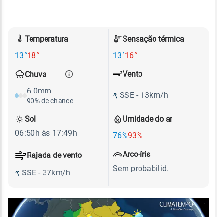
Temperatura
Sensação térmica
13°
18°
13°
16°
Vento
Chuva
6.0mm
SSE - 13km/h
90% de chance
Sol
Umidade do ar
06:50h às 17:49h
76%
93%
Arco-íris
Rajada de vento
Sem probabilid.
SSE - 37km/h