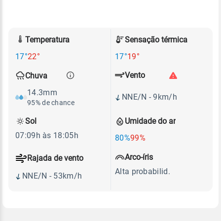
Temperatura
Sensação térmica
17°
22°
17°
19°
Vento
Chuva
14.3mm
NNE/N - 9km/h
95% de chance
Sol
Umidade do ar
07:09h às 18:05h
80%
99%
Arco-íris
Rajada de vento
Alta probabilid.
NNE/N - 53km/h