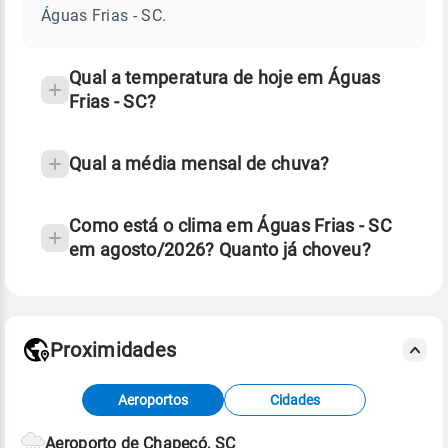
-
Águas Frias - SC.
SC
e
temperatura
Qual a temperatura de hoje em Águas
Frias - SC?
Qual a média mensal de chuva?
Como está o clima em Águas Frias - SC
em agosto/2026? Quanto já choveu?
Fonte: 30 anos de dados de reanálise ERA5.
Proximidades
Fonte: dados combinados de estações
Aeroportos
Cidades
meteorológicas e satélite do Centro de Previsão
de Tempo e Estudos Climáticos (CPTEC).
Aeroporto de Chapecó, SC