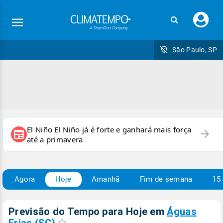
Faç
seu
logi
São Paulo, SP
El Niño El Niño já é forte e ganhará mais força
arrow_forward
newspaper
até a primavera
Agora
Hoje
Amanhã
Fim de semana
15 
Previsão do Tempo para Hoje
em
Águas