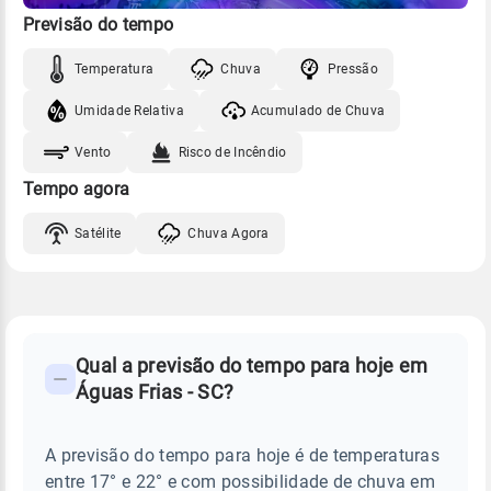
Previsão do tempo
Temperatura
Chuva
Pressão
Umidade Relativa
Acumulado de Chuva
Vento
Risco de Incêndio
Tempo agora
Satélite
Chuva Agora
FAQ
CLIMA,
PREVISÃO
Qual a previsão do tempo para hoje em
-
DO
Águas Frias - SC?
TEMPO
Perguntas
HOJE
E
frequentes
NOTÍCIAS
EM
A previsão do tempo para hoje é de temperaturas
sobre
ÁGUAS
entre 17° e 22° e com possibilidade de chuva em
FRIAS
chuva