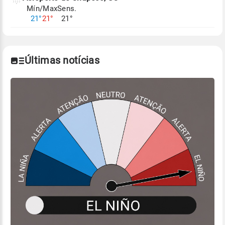
Mín/Max
Sens.
Para obter mais informações sobre os dados
21°
21°
21°
climáticos,
clique aqui.
Últimas notícias