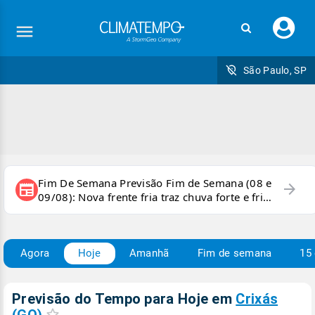
Faç
seu
logi
São Paulo, SP
Fim De Semana Previsão Fim de Semana (08 e
arrow_forward
newspaper
09/08): Nova frente fria traz chuva forte e frio
para áreas do país
Agora
Hoje
Amanhã
Fim de semana
15 
Previsão do Tempo para Hoje
em
Crixás