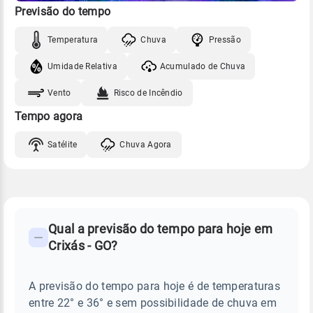
Previsão do tempo
Temperatura
Chuva
Pressão
Umidade Relativa
Acumulado de Chuva
Vento
Risco de Incêndio
Tempo agora
Satélite
Chuva Agora
FAQ
CLIMA,
PREVISÃO
Qual a previsão do tempo para hoje em
-
DO
Crixás - GO?
TEMPO
Perguntas
HOJE
E
frequentes
NOTÍCIAS
EM
A previsão do tempo para hoje é de temperaturas
sobre
CRIXÁS
entre 22° e 36° e sem possibilidade de chuva em
-
chuva