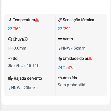
Temperatura
Sensação térmica
22°
36°
22°
29°
Vento
Chuva
NNW - 5km/h
0.0mm
Sol
Umidade do ar
06:39h às 18:11h
24%
58%
Arco-íris
Rajada de vento
Sem probabilid.
NNW - 20km/h