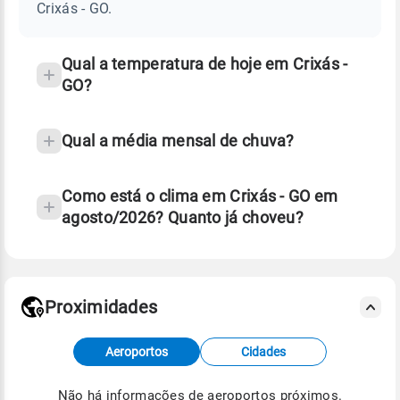
GO
Crixás - GO.
e
temperatura
Qual a temperatura de hoje em Crixás -
GO?
Qual a média mensal de chuva?
Como está o clima em Crixás - GO em
agosto/2026? Quanto já choveu?
Fonte: 30 anos de dados de reanálise ERA5.
Proximidades
Fonte: dados combinados de estações
Aeroportos
Cidades
meteorológicas e satélite do Centro de Previsão
de Tempo e Estudos Climáticos (CPTEC).
Não há informações de aeroportos próximos.