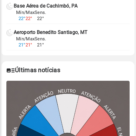
de Tempo e Estudos Climáticos (CPTEC).
Base Aérea de Cachimbó, PA
Mín/Max
Sens.
Para obter mais informações sobre os dados
22°
22°
22°
climáticos,
clique aqui.
Aeroporto Benedito Santiago, MT
Mín/Max
Sens.
21°
21°
21°
Últimas notícias