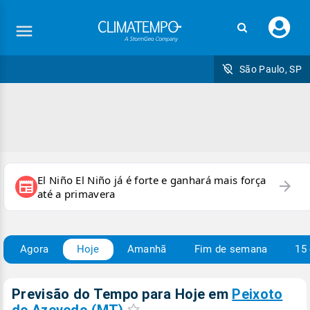
Faç
seu
logi
São Paulo, SP
El Niño El Niño já é forte e ganhará mais força
arrow_forward
newspaper
até a primavera
Agora
Hoje
Amanhã
Fim de semana
15 
Previsão do Tempo para Hoje
em
Peixoto