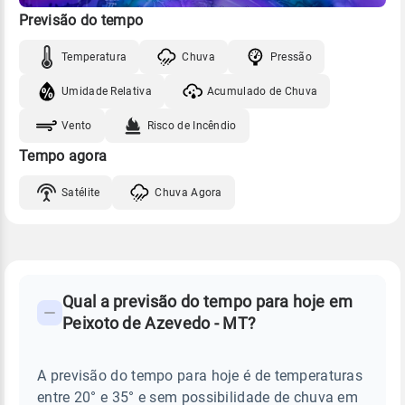
Previsão do tempo
Temperatura
Chuva
Pressão
Umidade Relativa
Acumulado de Chuva
Vento
Risco de Incêndio
Tempo agora
Satélite
Chuva Agora
FAQ
CLIMA,
PREVISÃO
Qual a previsão do tempo para hoje em
-
DO
Peixoto de Azevedo - MT?
TEMPO
Perguntas
HOJE
E
frequentes
NOTÍCIAS
EM
A previsão do tempo para hoje é de temperaturas
sobre
PEIXOTO
entre 20° e 35° e sem possibilidade de chuva em
DE
chuva