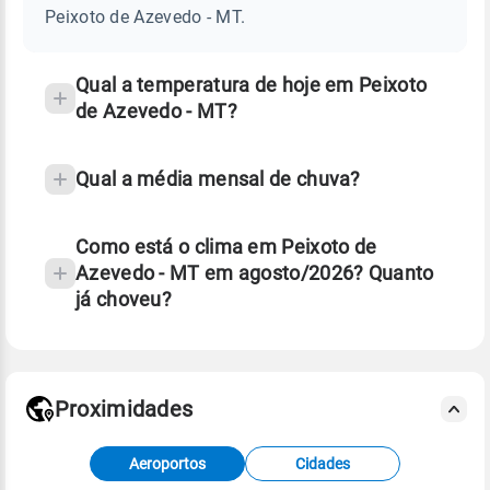
AZEVEDO
Peixoto de Azevedo - MT.
-
e
MT
temperatura
Qual a temperatura de hoje em Peixoto
de Azevedo - MT?
Qual a média mensal de chuva?
Como está o clima em Peixoto de
Azevedo - MT em agosto/2026? Quanto
já choveu?
Fonte: 30 anos de dados de reanálise ERA5.
Proximidades
Fonte: dados combinados de estações
Aeroportos
Cidades
meteorológicas e satélite do Centro de Previsão