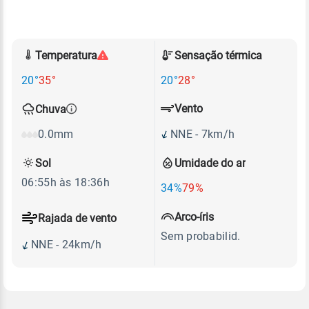
Temperatura
Sensação térmica
20°
35°
20°
28°
Vento
Chuva
NNE - 7km/h
0.0mm
Sol
Umidade do ar
06:55h às 18:36h
34%
79%
Arco-íris
Rajada de vento
Sem probabilid.
NNE - 24km/h