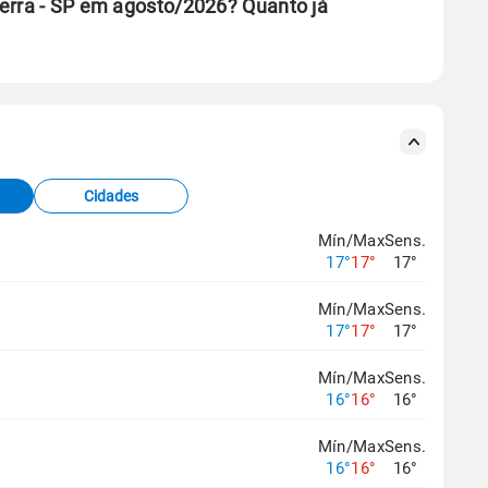
erra - SP em agosto/2026? Quanto já
se ERA5.
s meteorológicas e satélite do Centro de Previsão
TEC).
Cidades
os dados climáticos,
clique aqui.
Mín/Max
Sens.
17°
17°
17°
Mín/Max
Sens.
17°
17°
17°
Mín/Max
Sens.
16°
16°
16°
Mín/Max
Sens.
16°
16°
16°