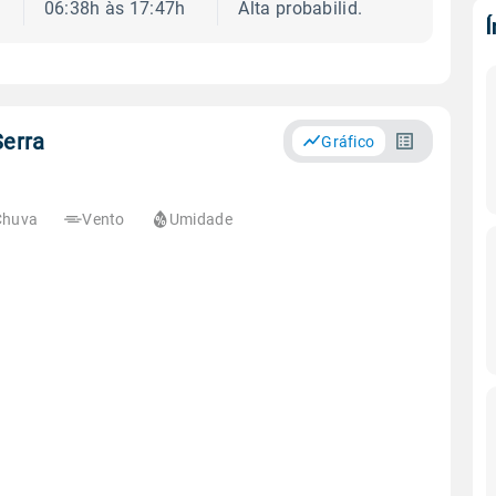
06:38h às 17:47h
Alta probabilid.
Serra
Gráfico
Chuva
Vento
Umidade