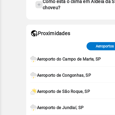
Como está o clima em Aldeia da S
choveu?
Fonte: 30 anos de dados de reanáli
Proximidades
Fonte: dados combinados de estaçõe
de Tempo e Estudos Climáticos (CP
Aeroportos
Para obter mais informações sobre 
Aeroporto do Campo de Marte, SP
Aeroporto de Congonhas, SP
Aeroporto de São Roque, SP
Aeroporto de Jundiaí, SP