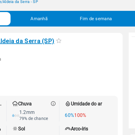
e
/
Aldeia da Serra - SP
Amanhã
Fim de semana
ldeia da Serra (SP)
s
 térmica
Chuva
Umidade do ar
1.2mm
60%
100%
79% de chance
Sol
Arco-íris
o