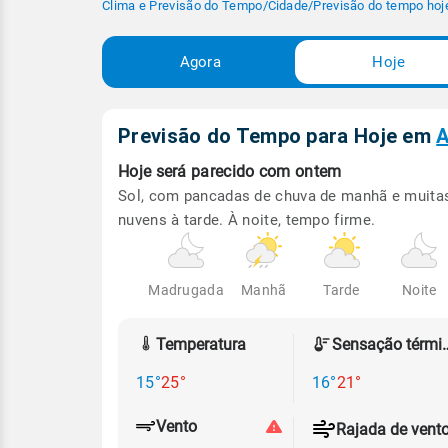
Clima e Previsão do Tempo
/
Cidade
/
Previsão do tempo hoj
Agora
Hoje
Previsão do Tempo para Hoje
em
A
Hoje será
parecido com ontem
Sol, com pancadas de chuva de manhã e muita
nuvens à tarde. À noite, tempo firme.
Madrugada
Manhã
Tarde
Noite
Temperatura
Sensação
15°
25°
16°
21°
Vento
Rajada de vent