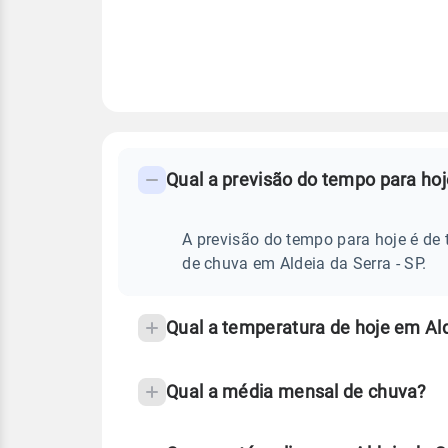
FAQ
CLIMA,
PREVISÃO
Qual a previsão do tempo para hoj
-
DO
TEMPO
Perguntas
HOJE
E
frequentes
A previsão do tempo para hoje é de 
NOTÍCIAS
EM
sobre
de chuva em Aldeia da Serra - SP.
ALDEIA
DA
chuva
SERRA
-
e
Qual a temperatura de hoje em Ald
SP
temperatura
Qual a média mensal de chuva?