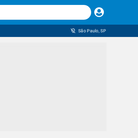
Faça
seu
login
São Paulo, SP