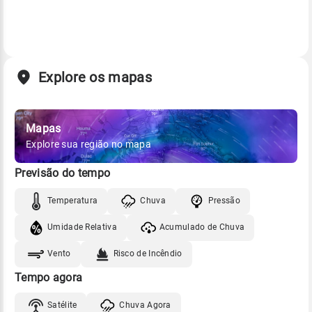
Explore os mapas
Mapas
Explore sua região no mapa
Previsão do tempo
Temperatura
Chuva
Pressão
Umidade Relativa
Acumulado de Chuva
Vento
Risco de Incêndio
Tempo agora
Satélite
Chuva Agora