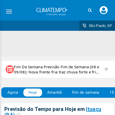
Faç
seu
logi
São Paulo, SP
Fim De Semana Previsão Fim de Semana (08 e
arrow_forward
newspaper
09/08): Nova frente fria traz chuva forte e frio
para áreas do país
Agora
Hoje
Amanhã
Fim de semana
15 
Previsão do Tempo para Hoje
em
Ituaçu