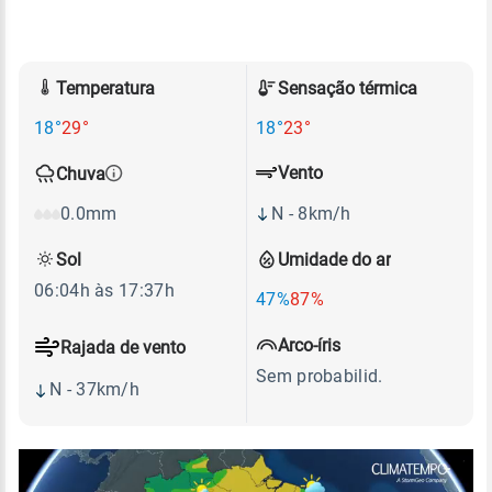
Temperatura
Sensação térmica
18°
29°
18°
23°
Vento
Chuva
N - 8km/h
0.0mm
Sol
Umidade do ar
06:04h às 17:37h
47%
87%
Arco-íris
Rajada de vento
Sem probabilid.
N - 37km/h