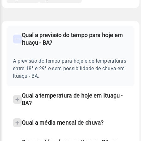
FAQ
CLIMA,
PREVISÃO
Qual a previsão do tempo para hoje em
-
DO
Ituaçu - BA?
TEMPO
Perguntas
HOJE
E
frequentes
NOTÍCIAS
EM
A previsão do tempo para hoje é de temperaturas
sobre
ITUAÇU
entre 18° e 29° e sem possibilidade de chuva em
-
chuva
BA
Ituaçu - BA.
e
temperatura
Qual a temperatura de hoje em Ituaçu -
BA?
Qual a média mensal de chuva?