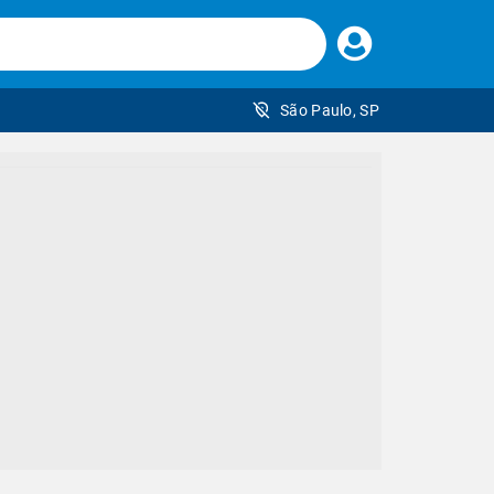
Faça
seu
login
São Paulo, SP