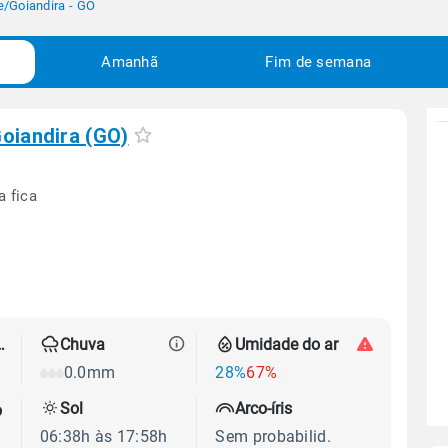
e
/
Goiandira - GO
Amanhã
Fim de semana
oiandira (GO)
a fica
 térmica
Chuva
Umidade do ar
0.0mm
28%
67%
Sol
Arco-íris
o
06:38h às 17:58h
Sem probabilid.