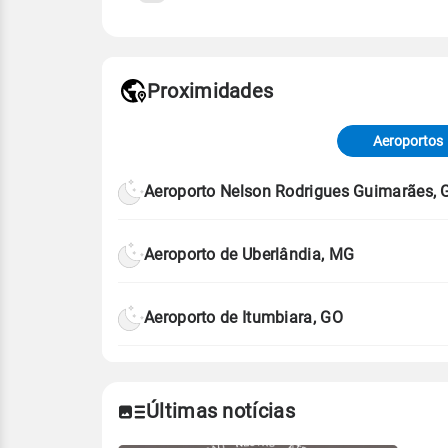
Fonte: 30 anos de dados de reanáli
Proximidades
Fonte: dados combinados de estaçõe
de Tempo e Estudos Climáticos (CP
Aeroportos
Para obter mais informações sobre 
Aeroporto Nelson Rodrigues Guimarães, 
Aeroporto de Uberlândia, MG
Aeroporto de Itumbiara, GO
Últimas notícias