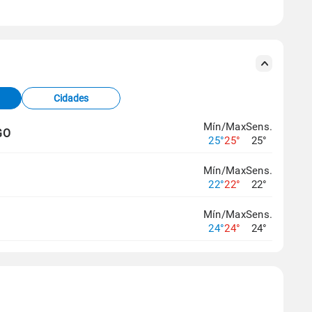
se ERA5.
s meteorológicas e satélite do Centro de Previsão
TEC).
Cidades
os dados climáticos,
clique aqui.
Mín/Max
Sens.
GO
25°
25°
25°
Mín/Max
Sens.
22°
22°
22°
Mín/Max
Sens.
24°
24°
24°