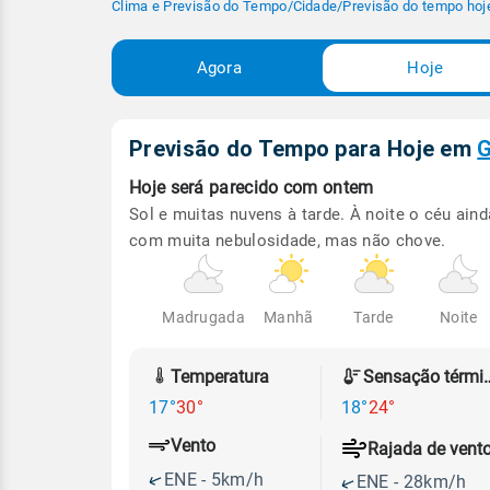
Clima e Previsão do Tempo
/
Cidade
/
Previsão do tempo hoj
Agora
Hoje
Previsão do Tempo para Hoje
em
G
Hoje será
parecido com ontem
Sol e muitas nuvens à tarde. À noite o céu aind
com muita nebulosidade, mas não chove.
Madrugada
Manhã
Tarde
Noite
Temperatura
Sensação
17°
30°
18°
24°
Vento
Rajada de vent
ENE - 5km/h
ENE - 28km/h