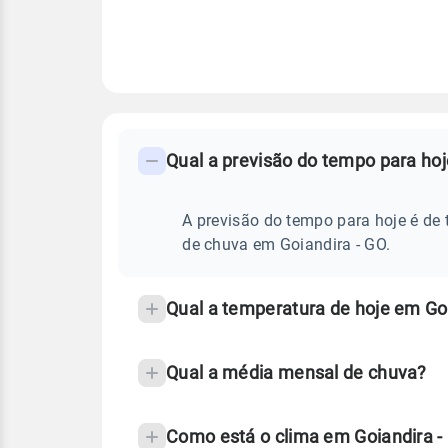
FAQ
CLIMA,
PREVISÃO
Qual a previsão do tempo para hoj
-
DO
TEMPO
Perguntas
HOJE
E
frequentes
A previsão do tempo para hoje é de 
NOTÍCIAS
EM
sobre
de chuva em Goiandira - GO.
GOIANDIRA
-
chuva
GO
e
Qual a temperatura de hoje em Go
temperatura
Qual a média mensal de chuva?
Como está o clima em Goiandira 