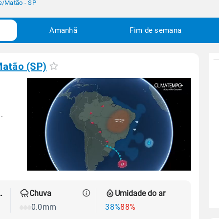
e
/
Matão - SP
Amanhã
Fim de semana
atão (SP)
.
 térmica
Chuva
Umidade do ar
0.0mm
38%
88%