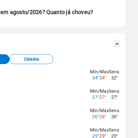
 em agosto/2026? Quanto já choveu?
se ERA5.
s meteorológicas e satélite do Centro de Previsão
TEC).
Cidades
os dados climáticos,
clique aqui.
Mín/Max
Sens.
34°
34°
32°
Mín/Max
Sens.
27°
27°
27°
Mín/Max
Sens.
26°
26°
26°
Mín/Max
Sens.
29°
29°
29°