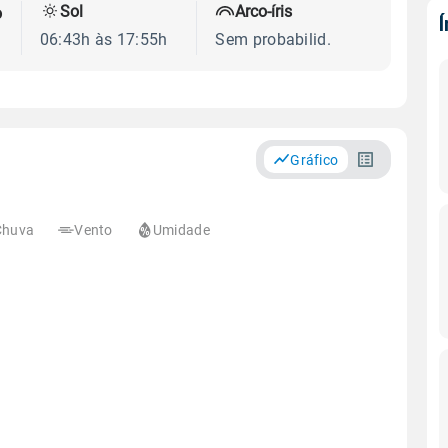
Sol
Arco-íris
o
06:43h às 17:55h
Sem probabilid.
Gráfico
Chuva
Vento
Umidade