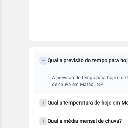
FAQ
CLIMA,
PREVISÃO
Qual a previsão do tempo para ho
-
DO
TEMPO
Perguntas
HOJE
E
frequentes
A previsão do tempo para hoje é de 
NOTÍCIAS
EM
sobre
de chuva em Matão - SP.
MATÃO
-
chuva
SP
e
Qual a temperatura de hoje em Ma
temperatura
Qual a média mensal de chuva?