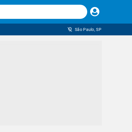
Faça
seu
login
São Paulo, SP