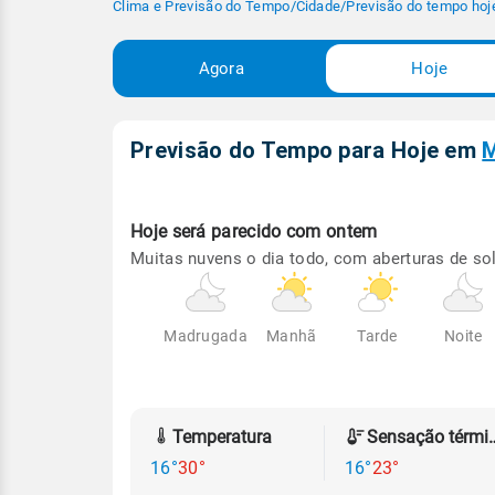
Clima e Previsão do Tempo
/
Cidade
/
Previsão do tempo hoj
Agora
Hoje
Previsão do Tempo para Hoje
em
M
Hoje será
parecido com ontem
Muitas nuvens o dia todo, com aberturas de sol
Madrugada
Manhã
Tarde
Noite
Temperatura
Sensação
16°
30°
16°
23°