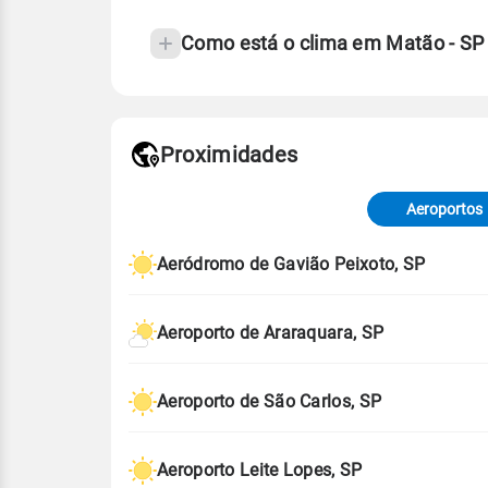
Como está o clima em Matão - SP
Fonte: 30 anos de dados de reanáli
Proximidades
Fonte: dados combinados de estaçõe
de Tempo e Estudos Climáticos (CP
Aeroportos
Para obter mais informações sobre 
Aeródromo de Gavião Peixoto, SP
Aeroporto de Araraquara, SP
Aeroporto de São Carlos, SP
Aeroporto Leite Lopes, SP