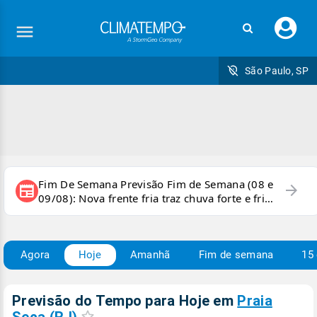
Faç
seu
logi
São Paulo, SP
Fim De Semana Previsão Fim de Semana (08 e
arrow_forward
newspaper
09/08): Nova frente fria traz chuva forte e frio
para áreas do país
Agora
Hoje
Amanhã
Fim de semana
15 
Previsão do Tempo para Hoje
em
Praia