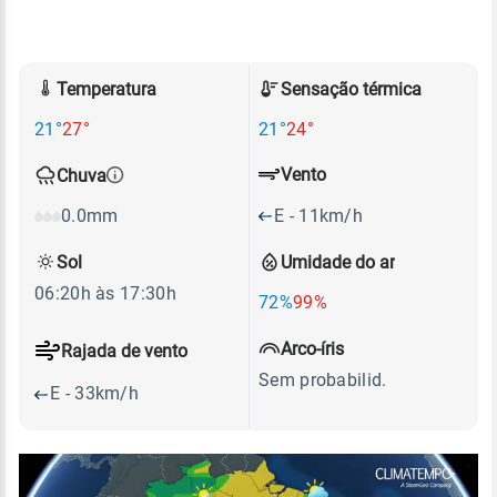
Temperatura
Sensação térmica
21°
27°
21°
24°
Vento
Chuva
E - 11km/h
0.0mm
Sol
Umidade do ar
06:20h às 17:30h
72%
99%
Arco-íris
Rajada de vento
Sem probabilid.
E - 33km/h