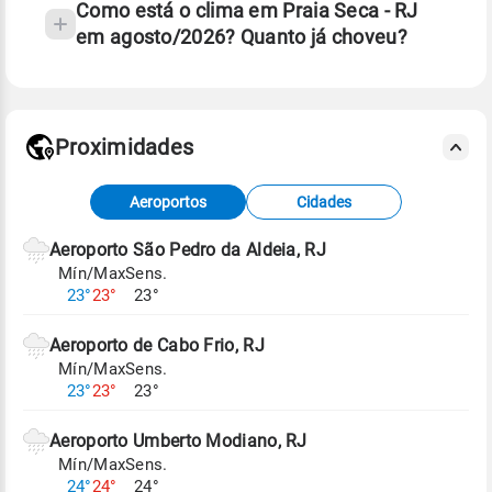
Como está o clima em Praia Seca - RJ
em agosto/2026? Quanto já choveu?
Fonte: 30 anos de dados de reanálise ERA5.
Proximidades
Fonte: dados combinados de estações
Aeroportos
Cidades
meteorológicas e satélite do Centro de Previsão
de Tempo e Estudos Climáticos (CPTEC).
Aeroporto São Pedro da Aldeia, RJ
Mín/Max
Sens.
Para obter mais informações sobre os dados
23°
23°
23°
climáticos,
clique aqui.
Aeroporto de Cabo Frio, RJ
Mín/Max
Sens.
23°
23°
23°
Aeroporto Umberto Modiano, RJ
Mín/Max
Sens.
24°
24°
24°