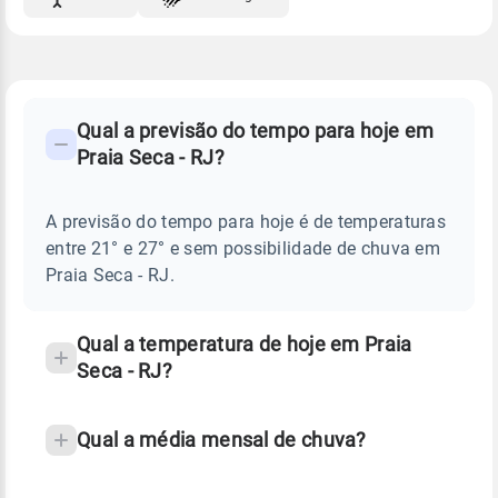
FAQ
CLIMA,
PREVISÃO
Qual a previsão do tempo para hoje em
-
DO
Praia Seca - RJ?
TEMPO
Perguntas
HOJE
E
frequentes
NOTÍCIAS
EM
A previsão do tempo para hoje é de temperaturas
sobre
PRAIA
entre 21° e 27° e sem possibilidade de chuva em
SECA
chuva
-
Praia Seca - RJ.
RJ
e
temperatura
Qual a temperatura de hoje em Praia
Seca - RJ?
Qual a média mensal de chuva?