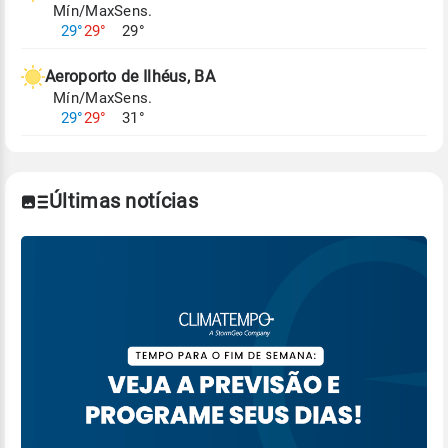
Mín/Max
Sens.
Para obter mais informações sobre os dados
29°
29°
29°
climáticos,
clique aqui.
Aeroporto de Ilhéus, BA
Mín/Max
Sens.
29°
29°
31°
Últimas notícias