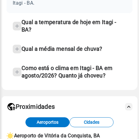
BA
Itagi - BA.
e
temperatura
Qual a temperatura de hoje em Itagi -
BA?
Qual a média mensal de chuva?
Como está o clima em Itagi - BA em
agosto/2026? Quanto já choveu?
Fonte: 30 anos de dados de reanálise ERA5.
Proximidades
Fonte: dados combinados de estações
Aeroportos
Cidades
meteorológicas e satélite do Centro de Previsão
de Tempo e Estudos Climáticos (CPTEC).
Aeroporto de Vitória da Conquista, BA