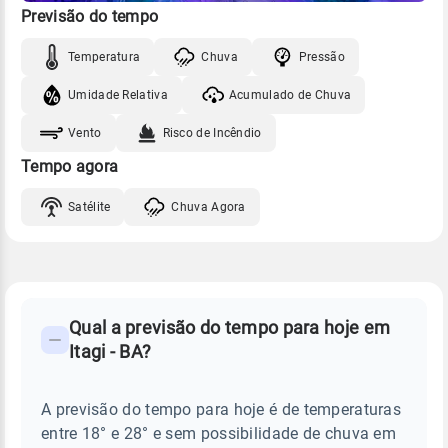
Previsão do tempo
Temperatura
Chuva
Pressão
Umidade Relativa
Acumulado de Chuva
Vento
Risco de Incêndio
Tempo agora
Satélite
Chuva Agora
FAQ
CLIMA,
PREVISÃO
Qual a previsão do tempo para hoje em
-
DO
Itagi - BA?
TEMPO
Perguntas
HOJE
E
frequentes
NOTÍCIAS
EM
A previsão do tempo para hoje é de temperaturas
sobre
ITAGI
entre 18° e 28° e sem possibilidade de chuva em
-
chuva