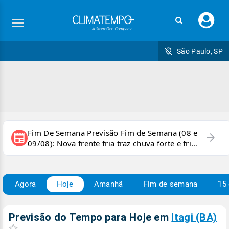
Faç
seu
logi
São Paulo, SP
Fim De Semana Previsão Fim de Semana (08 e
arrow_forward
newspaper
09/08): Nova frente fria traz chuva forte e frio
para áreas do país
Agora
Hoje
Amanhã
Fim de semana
15 
Previsão do Tempo para Hoje
em
Itagi (BA)