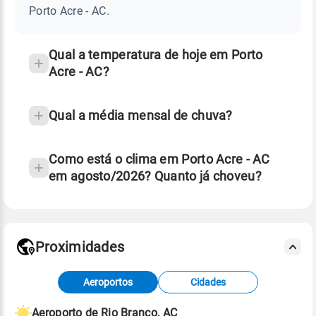
-
Porto Acre - AC.
AC
e
temperatura
Qual a temperatura de hoje em Porto
Acre - AC?
Qual a média mensal de chuva?
Como está o clima em Porto Acre - AC
em agosto/2026? Quanto já choveu?
Fonte: 30 anos de dados de reanálise ERA5.
Proximidades
Fonte: dados combinados de estações
Aeroportos
Cidades
meteorológicas e satélite do Centro de Previsão
de Tempo e Estudos Climáticos (CPTEC).
Aeroporto de Rio Branco, AC