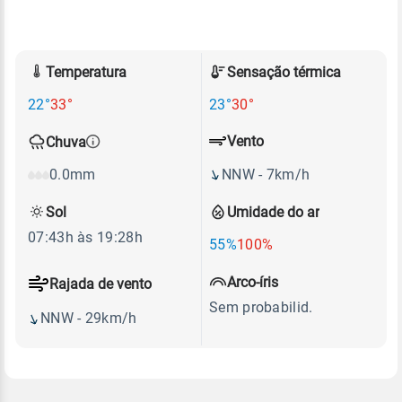
Temperatura
Sensação térmica
22°
33°
23°
30°
Vento
Chuva
NNW - 7km/h
0.0mm
Sol
Umidade do ar
07:43h às 19:28h
55%
100%
Arco-íris
Rajada de vento
Sem probabilid.
NNW - 29km/h