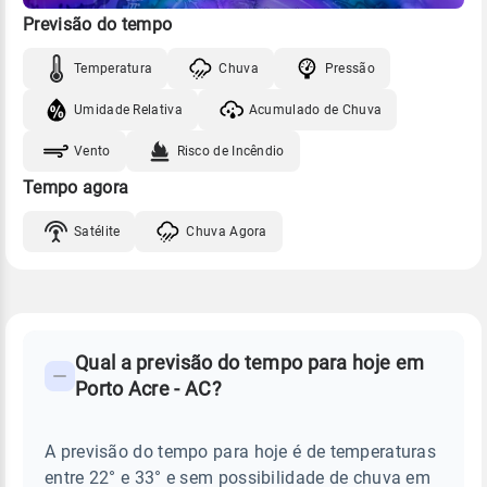
Previsão do tempo
Temperatura
Chuva
Pressão
Umidade Relativa
Acumulado de Chuva
Vento
Risco de Incêndio
Tempo agora
Satélite
Chuva Agora
FAQ
CLIMA,
PREVISÃO
Qual a previsão do tempo para hoje em
-
DO
Porto Acre - AC?
TEMPO
Perguntas
HOJE
E
frequentes
NOTÍCIAS
EM
A previsão do tempo para hoje é de temperaturas
sobre
PORTO
entre 22° e 33° e sem possibilidade de chuva em
ACRE
chuva