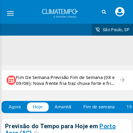
Faç
seu
logi
São Paulo, SP
Fim De Semana Previsão Fim de Semana (08 e
arrow_forward
newspaper
09/08): Nova frente fria traz chuva forte e frio
para áreas do país
Agora
Hoje
Amanhã
Fim de semana
15 
Previsão do Tempo para Hoje
em
Porto