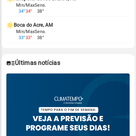
Mín/Max
Sens.
Para obter mais informações sobre os dados
34°
34°
38°
climáticos,
clique aqui.
Boca do Acre, AM
Mín/Max
Sens.
33°
33°
38°
Últimas notícias