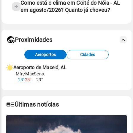
Como está o clima em Coité do Nóia - AL
em agosto/2026? Quanto já choveu?
Fonte: 30 anos de dados de reanálise ERA5.
Proximidades
Fonte: dados combinados de estações
Aeroportos
Cidades
meteorológicas e satélite do Centro de Previsão
de Tempo e Estudos Climáticos (CPTEC).
Aeroporto de Maceió, AL
Mín/Max
Sens.
Para obter mais informações sobre os dados
23°
23°
23°
climáticos,
clique aqui.
Últimas notícias