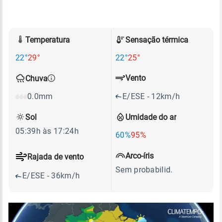
Temperatura
Sensação térmica
22°
29°
22°
25°
Vento
Chuva
E/ESE - 12km/h
0.0mm
Sol
Umidade do ar
05:39h às 17:24h
60%
95%
Arco-íris
Rajada de vento
Sem probabilid.
E/ESE - 36km/h