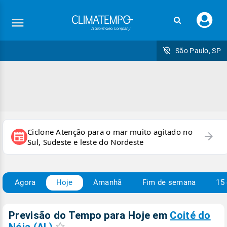
Faç
seu
logi
São Paulo, SP
Ciclone Atenção para o mar muito agitado no
arrow_forward
newspaper
Sul, Sudeste e leste do Nordeste
Agora
Hoje
Amanhã
Fim de semana
15 
Previsão do Tempo para Hoje
em
Coité do