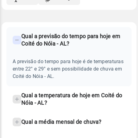
FAQ
CLIMA,
PREVISÃO
Qual a previsão do tempo para hoje em
-
DO
Coité do Nóia - AL?
TEMPO
Perguntas
HOJE
E
frequentes
NOTÍCIAS
EM
A previsão do tempo para hoje é de temperaturas
sobre
COITÉ
entre 22° e 29° e sem possibilidade de chuva em
DO
chuva
NÓIA
Coité do Nóia - AL.
-
e
AL
temperatura
Qual a temperatura de hoje em Coité do
Nóia - AL?
Qual a média mensal de chuva?