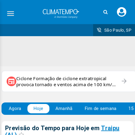
Faç
seu
logi
São Paulo, SP
Ciclone Formação de ciclone extratropical
arrow_forward
newspaper
provoca tornado e ventos acima de 100 km/h
no RS
Agora
Hoje
Amanhã
Fim de semana
15 
Previsão do Tempo para Hoje
em
Traipu