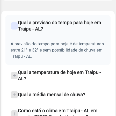
FAQ
CLIMA,
PREVISÃO
Qual a previsão do tempo para hoje em
-
DO
Traipu - AL?
TEMPO
Perguntas
HOJE
E
frequentes
NOTÍCIAS
EM
A previsão do tempo para hoje é de temperaturas
sobre
TRAIPU
entre 21° e 32° e sem possibilidade de chuva em
-
chuva
AL
Traipu - AL.
e
temperatura
Qual a temperatura de hoje em Traipu -
AL?
Qual a média mensal de chuva?
Como está o clima em Traipu - AL em