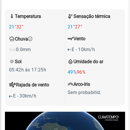
Temperatura
Sensação térmica
21°
32°
21°
27°
Vento
Chuva
E - 10km/h
0.0mm
Sol
Umidade do ar
05:42h às 17:25h
49%
96%
Arco-íris
Rajada de vento
Sem probabilid.
E - 30km/h