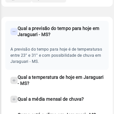
FAQ
CLIMA,
PREVISÃO
Qual a previsão do tempo para hoje em
-
DO
Jaraguari - MS?
TEMPO
Perguntas
HOJE
E
frequentes
NOTÍCIAS
EM
A previsão do tempo para hoje é de temperaturas
sobre
JARAGUARI
entre 23° e 31° e com possibilidade de chuva em
-
chuva
MS
Jaraguari - MS.
e
temperatura
Qual a temperatura de hoje em Jaraguari
- MS?
Qual a média mensal de chuva?