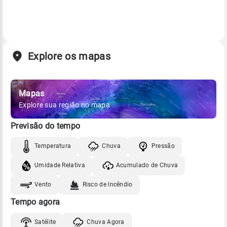
Explore os mapas
Mapas
Explore sua região no mapa
Previsão do tempo
Temperatura
Chuva
Pressão
Umidade Relativa
Acumulado de Chuva
Vento
Risco de Incêndio
Tempo agora
Satélite
Chuva Agora