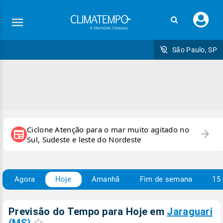
Faç
seu
logi
São Paulo, SP
Ciclone Atenção para o mar muito agitado no
arrow_forward
newspaper
Sul, Sudeste e leste do Nordeste
Agora
Hoje
Amanhã
Fim de semana
15 
Previsão do Tempo para Hoje
em
Jaraguari