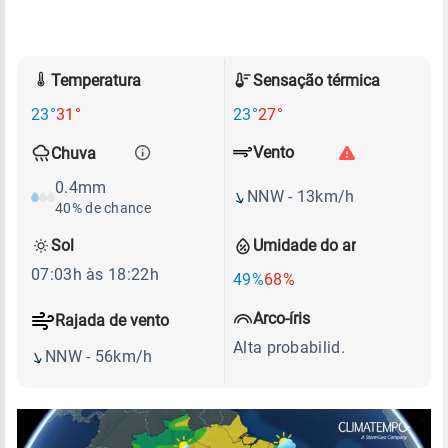
Temperatura
Sensação térmica
23°
31°
23°
27°
Vento
Chuva
0.4mm
NNW - 13km/h
40% de chance
Sol
Umidade do ar
07:03h às 18:22h
49%
68%
Arco-íris
Rajada de vento
Alta probabilid.
NNW - 56km/h