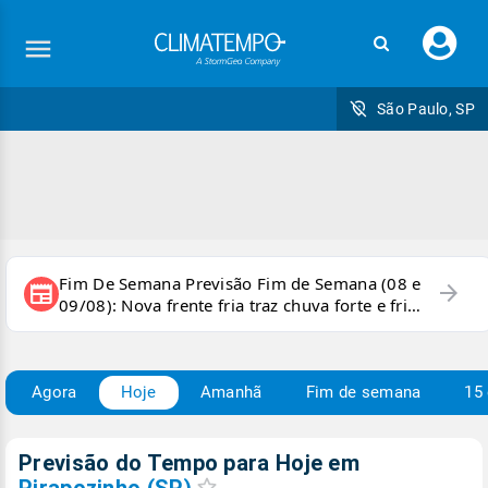
Faç
seu
logi
São Paulo, SP
Fim De Semana Previsão Fim de Semana (08 e
arrow_forward
newspaper
09/08): Nova frente fria traz chuva forte e frio
para áreas do país
Agora
Hoje
Amanhã
Fim de semana
15 
Previsão do Tempo para Hoje
em