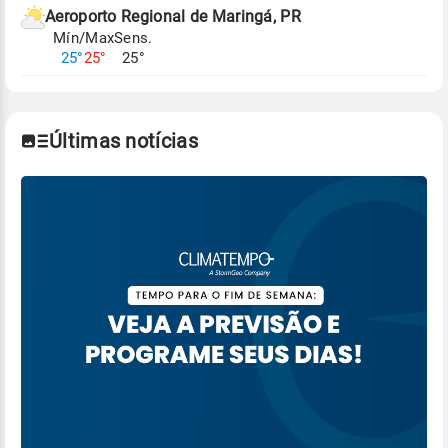
Aeroporto Regional de Maringá, PR
Mín/Max
Sens.
25°
25°
25°
Últimas notícias