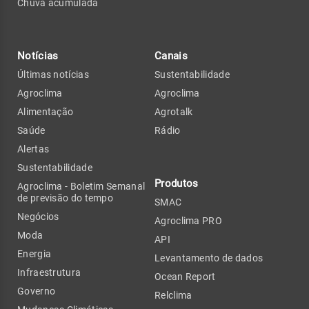
Chuva acumulada
Notícias
Canais
Últimas notícias
Sustentabilidade
Agroclima
Agroclima
Alimentação
Agrotalk
Saúde
Rádio
Alertas
Sustentabilidade
Produtos
Agroclima - Boletim Semanal
de previsão do tempo
SMAC
Negócios
Agroclima PRO
Moda
API
Energia
Levantamento de dados
Infraestrutura
Ocean Report
Governo
Relclima