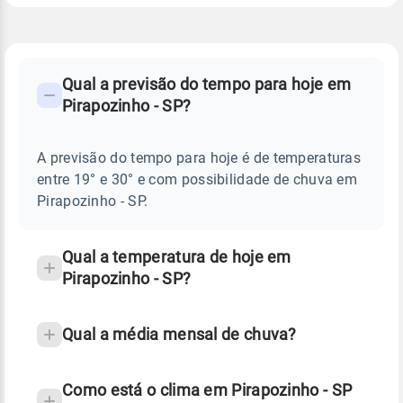
FAQ
CLIMA,
PREVISÃO
Qual a previsão do tempo para hoje em
-
DO
Pirapozinho - SP?
TEMPO
Perguntas
HOJE
E
frequentes
NOTÍCIAS
EM
A previsão do tempo para hoje é de temperaturas
sobre
PIRAPOZINHO
entre 19° e 30° e com possibilidade de chuva em
-
chuva
SP
Pirapozinho - SP.
e
temperatura
Qual a temperatura de hoje em
Pirapozinho - SP?
Qual a média mensal de chuva?
Como está o clima em Pirapozinho - SP