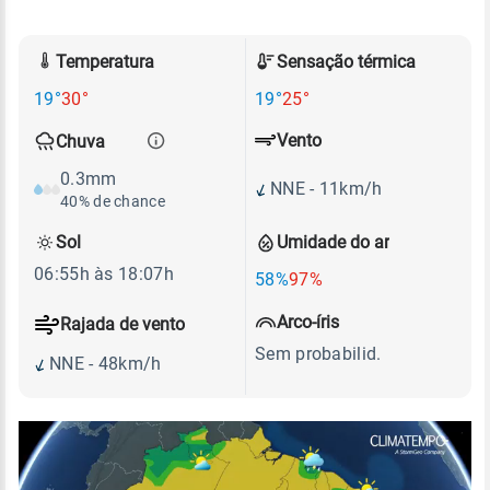
Temperatura
Sensação térmica
19°
30°
19°
25°
Vento
Chuva
0.3mm
NNE - 11km/h
40% de chance
Sol
Umidade do ar
06:55h às 18:07h
58%
97%
Arco-íris
Rajada de vento
Sem probabilid.
NNE - 48km/h