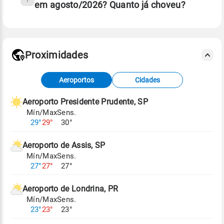
em agosto/2026? Quanto já choveu?
Fonte: 30 anos de dados de reanálise ERA5.
Proximidades
Fonte: dados combinados de estações
Aeroportos
Cidades
meteorológicas e satélite do Centro de Previsão
de Tempo e Estudos Climáticos (CPTEC).
Aeroporto Presidente Prudente, SP
Mín/Max
Sens.
Para obter mais informações sobre os dados
29°
29°
30°
climáticos,
clique aqui.
Aeroporto de Assis, SP
Mín/Max
Sens.
27°
27°
27°
Aeroporto de Londrina, PR
Mín/Max
Sens.
23°
23°
23°