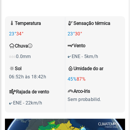
Temperatura
Sensação térmica
23°
34°
23°
30°
Vento
Chuva
ENE - 5km/h
0.0mm
Sol
Umidade do ar
06:52h às 18:42h
45%
87%
Arco-íris
Rajada de vento
Sem probabilid.
ENE - 22km/h