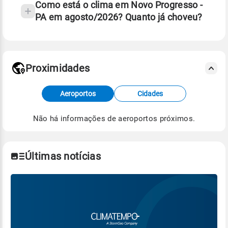
Como está o clima em Novo Progresso -
PA em agosto/2026? Quanto já choveu?
Fonte: 30 anos de dados de reanálise ERA5.
Proximidades
Fonte: dados combinados de estações
Aeroportos
Cidades
meteorológicas e satélite do Centro de Previsão
de Tempo e Estudos Climáticos (CPTEC).
Não há informações de aeroportos próximos.
Para obter mais informações sobre os dados
climáticos,
clique aqui.
Últimas notícias