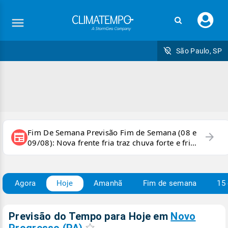
Faç
seu
logi
São Paulo, SP
Fim De Semana Previsão Fim de Semana (08 e
arrow_forward
newspaper
09/08): Nova frente fria traz chuva forte e frio
para áreas do país
Agora
Hoje
Amanhã
Fim de semana
15 
Previsão do Tempo para Hoje
em
Novo