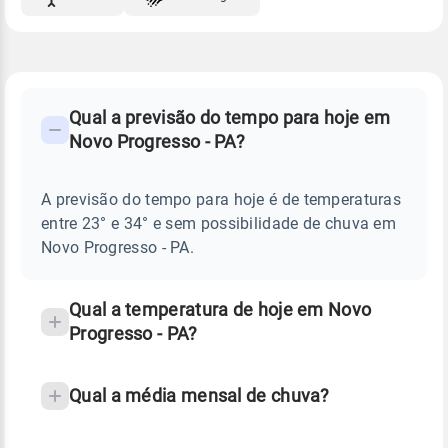
FAQ
CLIMA,
PREVISÃO
Qual a previsão do tempo para hoje em
-
DO
Novo Progresso - PA?
TEMPO
Perguntas
HOJE
E
frequentes
NOTÍCIAS
EM
A previsão do tempo para hoje é de temperaturas
sobre
NOVO
entre 23° e 34° e sem possibilidade de chuva em
PROGRESSO
chuva
-
Novo Progresso - PA.
PA
e
temperatura
Qual a temperatura de hoje em Novo
Progresso - PA?
Qual a média mensal de chuva?