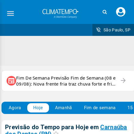
Faç
seu
logi
São Paulo, SP
Fim De Semana Previsão Fim de Semana (08 e
arrow_forward
newspaper
09/08): Nova frente fria traz chuva forte e frio
para áreas do país
Agora
Hoje
Amanhã
Fim de semana
15 
Previsão do Tempo para Hoje
em
Carnaúba