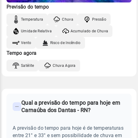
Previsão do tempo
Temperatura
Chuva
Pressão
Umidade Relativa
Acumulado de Chuva
Vento
Risco de Incêndio
Tempo agora
Satélite
Chuva Agora
FAQ
CLIMA,
PREVISÃO
Qual a previsão do tempo para hoje em
-
DO
Carnaúba dos Dantas - RN?
TEMPO
Perguntas
HOJE
E
frequentes
NOTÍCIAS
EM
A previsão do tempo para hoje é de temperaturas
sobre
CARNAÚBA
entre 21° e 33° e sem possibilidade de chuva em
DOS
chuva