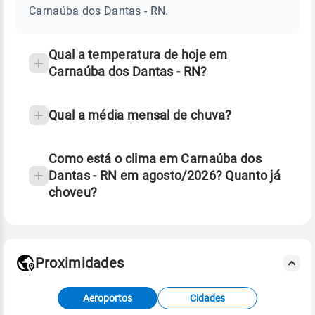
DANTAS
Carnaúba dos Dantas - RN.
-
e
RN
temperatura
Qual a temperatura de hoje em
Carnaúba dos Dantas - RN?
Qual a média mensal de chuva?
Como está o clima em Carnaúba dos
Dantas - RN em agosto/2026? Quanto já
choveu?
Fonte: 30 anos de dados de reanálise ERA5.
Proximidades
Fonte: dados combinados de estações
Aeroportos
Cidades
meteorológicas e satélite do Centro de Previsão