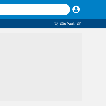
Faça
seu
login
São Paulo, SP