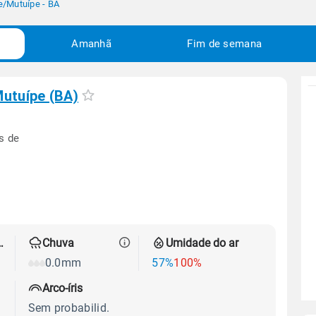
e
/
Mutuípe - BA
Amanhã
Fim de semana
utuípe (BA)
s de
 térmica
Chuva
Umidade do ar
0.0mm
57%
100%
Arco-íris
Sem probabilid.