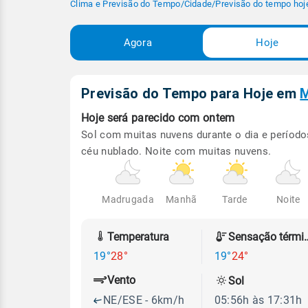
Clima e Previsão do Tempo
/
Cidade
/
Previsão do tempo hoj
Agora
Hoje
Previsão do Tempo para Hoje
em
M
Hoje será
parecido com ontem
Sol com muitas nuvens durante o dia e período
céu nublado. Noite com muitas nuvens.
Madrugada
Manhã
Tarde
Noite
Temperatura
Sensação
19°
28°
19°
24°
Vento
Sol
NE/ESE - 6km/h
05:56h às 17:31h