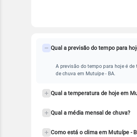
FAQ
CLIMA,
PREVISÃO
Qual a previsão do tempo para ho
-
DO
TEMPO
Perguntas
HOJE
E
frequentes
A previsão do tempo para hoje é de 
NOTÍCIAS
EM
sobre
de chuva em Mutuípe - BA.
MUTUÍPE
-
chuva
BA
e
Qual a temperatura de hoje em Mu
temperatura
Qual a média mensal de chuva?
Como está o clima em Mutuípe - 