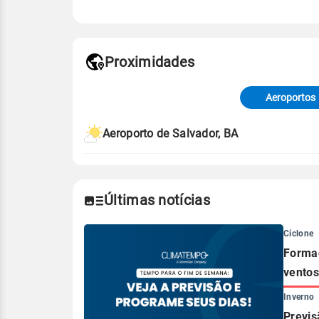
Fonte: 30 anos de dados de reanáli
Proximidades
Fonte: dados combinados de estaçõe
de Tempo e Estudos Climáticos (CP
Aeroportos
Para obter mais informações sobre 
Aeroporto de Salvador, BA
Últimas notícias
Ciclone
Formaç
ventos
Inverno
Previs