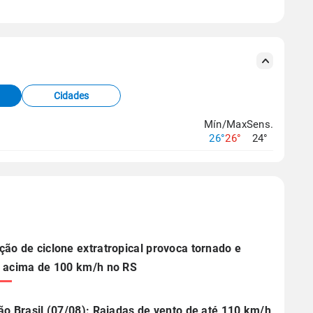
se ERA5.
s meteorológicas e satélite do Centro de Previsão
TEC).
Cidades
os dados climáticos,
clique aqui.
Mín/Max
Sens.
26°
26°
24°
ão de ciclone extratropical provoca tornado e
 acima de 100 km/h no RS
ão Brasil (07/08): Rajadas de vento de até 110 km/h