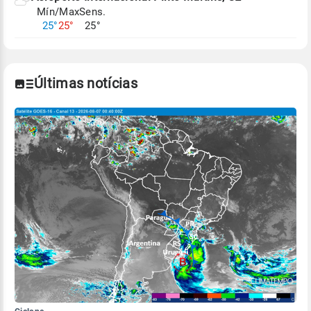
Mín/Max
Sens.
Para obter mais informações sobre os dados
25°
25°
25°
climáticos,
clique aqui.
Últimas notícias