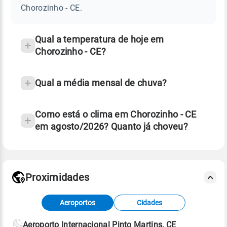
CE
Chorozinho - CE.
e
temperatura
Qual a temperatura de hoje em
Chorozinho - CE?
Qual a média mensal de chuva?
Como está o clima em Chorozinho - CE
em agosto/2026? Quanto já choveu?
Fonte: 30 anos de dados de reanálise ERA5.
Proximidades
Fonte: dados combinados de estações
Aeroportos
Cidades
meteorológicas e satélite do Centro de Previsão
de Tempo e Estudos Climáticos (CPTEC).
Aeroporto Internacional Pinto Martins, CE