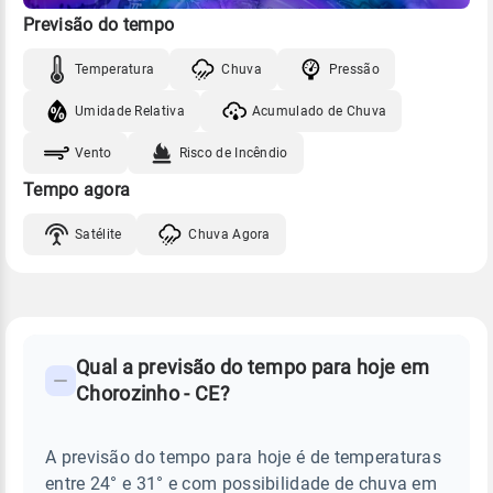
Previsão do tempo
Temperatura
Chuva
Pressão
Umidade Relativa
Acumulado de Chuva
Vento
Risco de Incêndio
Tempo agora
Satélite
Chuva Agora
FAQ
CLIMA,
PREVISÃO
Qual a previsão do tempo para hoje em
-
DO
Chorozinho - CE?
TEMPO
Perguntas
HOJE
E
frequentes
NOTÍCIAS
EM
A previsão do tempo para hoje é de temperaturas
sobre
CHOROZINHO
entre 24° e 31° e com possibilidade de chuva em
-
chuva