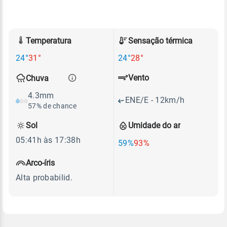
Temperatura
Sensação térmica
24°
31°
24°
28°
Vento
Chuva
4.3mm
ENE/E - 12km/h
57% de chance
Sol
Umidade do ar
05:41h às 17:38h
59%
93%
Arco-íris
Alta probabilid.