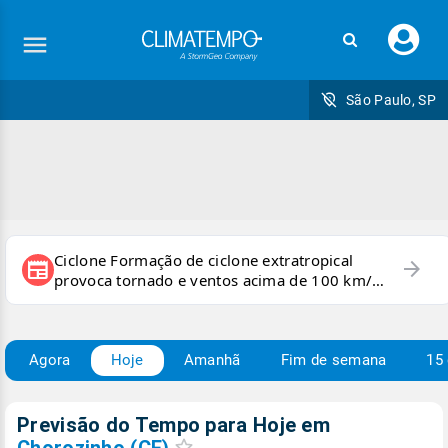
Faç
seu
logi
São Paulo, SP
Ciclone Formação de ciclone extratropical
arrow_forward
newspaper
provoca tornado e ventos acima de 100 km/h
no RS
Agora
Hoje
Amanhã
Fim de semana
15 
Previsão do Tempo para Hoje
em