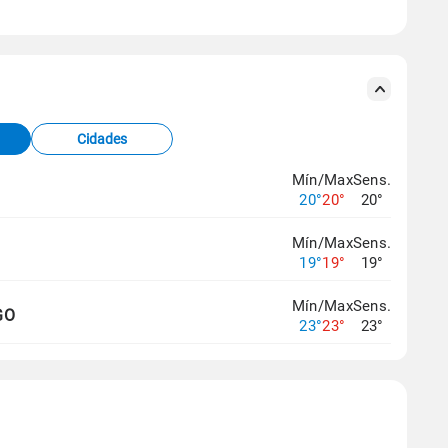
se ERA5.
s meteorológicas e satélite do Centro de Previsão
TEC).
Cidades
os dados climáticos,
clique aqui.
Mín/Max
Sens.
20°
20°
20°
Mín/Max
Sens.
19°
19°
19°
Mín/Max
Sens.
GO
23°
23°
23°