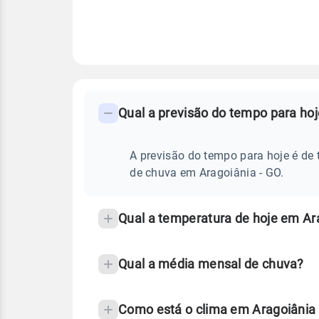
FAQ
CLIMA,
PREVISÃO
Qual a previsão do tempo para ho
-
DO
TEMPO
Perguntas
HOJE
E
frequentes
A previsão do tempo para hoje é de 
NOTÍCIAS
EM
sobre
de chuva em Aragoiânia - GO.
ARAGOIÂNIA
-
chuva
GO
e
Qual a temperatura de hoje em Ar
temperatura
Qual a média mensal de chuva?
Como está o clima em Aragoiânia