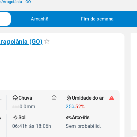
e
/
Aragoiânia - GO
Amanhã
Fim de semana
ragoiânia (GO)
 térmica
Chuva
Umidade do ar
0.0mm
25%
52%
Sol
Arco-íris
o
06:41h às 18:06h
Sem probabilid.