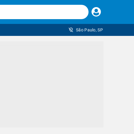
Faça
seu
login
São Paulo, SP