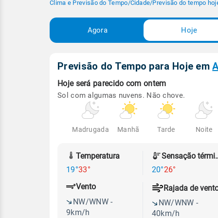
Clima e Previsão do Tempo
/
Cidade
/
Previsão do tempo hoj
Agora
Hoje
Previsão do Tempo para Hoje
em
A
Hoje será
parecido com ontem
Sol com algumas nuvens. Não chove.
Madrugada
Manhã
Tarde
Noite
Temperatura
Sensação
19°
33°
20°
26°
Vento
Rajada de vent
NW/WNW -
NW/WNW -
9km/h
40km/h