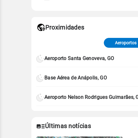
Fonte: 30 anos de dados de reanáli
Proximidades
Fonte: dados combinados de estaçõe
de Tempo e Estudos Climáticos (CP
Aeroportos
Para obter mais informações sobre 
Aeroporto Santa Genoveva, GO
Base Aérea de Anápolis, GO
Aeroporto Nelson Rodrigues Guimarães, 
Últimas notícias