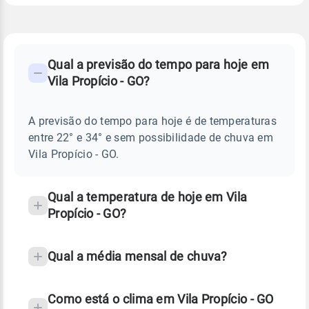
FAQ
CLIMA,
PREVISÃO
Qual a previsão do tempo para hoje em
-
DO
Vila Propício - GO?
TEMPO
Perguntas
HOJE
E
frequentes
NOTÍCIAS
EM
A previsão do tempo para hoje é de temperaturas
sobre
VILA
entre 22° e 34° e sem possibilidade de chuva em
PROPÍCIO
chuva
-
Vila Propício - GO.
GO
e
temperatura
Qual a temperatura de hoje em Vila
Propício - GO?
Qual a média mensal de chuva?
Como está o clima em Vila Propício - GO