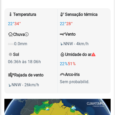
Temperatura
Sensação térmica
22°
34°
22°
28°
Vento
Chuva
NNW - 4km/h
0.0mm
Sol
Umidade do ar
06:36h às 18:06h
22%
51%
Arco-íris
Rajada de vento
Sem probabilid.
NNW - 26km/h