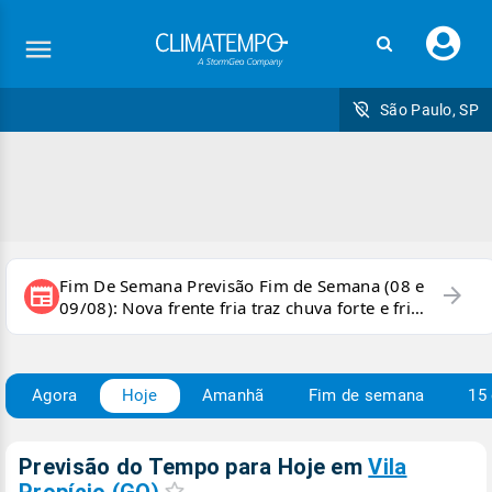
Faç
seu
logi
São Paulo, SP
Fim De Semana Previsão Fim de Semana (08 e
arrow_forward
newspaper
09/08): Nova frente fria traz chuva forte e frio
para áreas do país
Agora
Hoje
Amanhã
Fim de semana
15 
Previsão do Tempo para Hoje
em
Vila