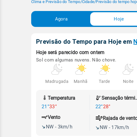
Clima e Previsão do Tempo
/
Cidade
/
Previsão do tempo hoj
Agora
Hoje
Previsão do Tempo para Hoje
em
N
Hoje será
parecido com ontem
Sol com algumas nuvens. Não chove.
Madrugada
Manhã
Tarde
Noite
Temperatura
Sensação
21°
33°
22°
28°
Vento
Rajada de vent
NW - 3km/h
NW - 17km/h