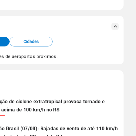
se ERA5.
s meteorológicas e satélite do Centro de Previsão
TEC).
Cidades
os dados climáticos,
clique aqui.
es de aeroportos próximos.
ão de ciclone extratropical provoca tornado e
 acima de 100 km/h no RS
ão Brasil (07/08): Rajadas de vento de até 110 km/h