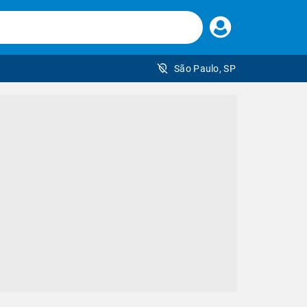
Faça
seu
login
São Paulo, SP