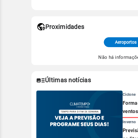
Fonte: 30 anos de dados de reanáli
Proximidades
Fonte: dados combinados de estaçõe
de Tempo e Estudos Climáticos (CP
Aeroportos
Para obter mais informações sobre 
Não há informaçõ
Últimas notícias
Ciclone
Formaç
ventos
Inverno
Previs