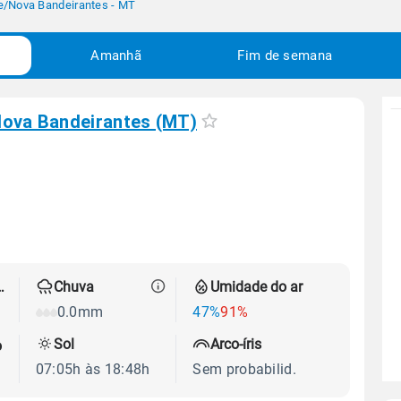
e
/
Nova Bandeirantes - MT
Amanhã
Fim de semana
ova Bandeirantes (MT)
 térmica
Chuva
Umidade do ar
0.0mm
47%
91%
Sol
Arco-íris
o
07:05h às 18:48h
Sem probabilid.