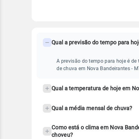
FAQ
CLIMA,
PREVISÃO
Qual a previsão do tempo para ho
-
DO
TEMPO
Perguntas
HOJE
E
frequentes
A previsão do tempo para hoje é de 
NOTÍCIAS
EM
sobre
de chuva em Nova Bandeirantes - M
NOVA
BANDEIRANTES
chuva
-
MT
e
Qual a temperatura de hoje em No
temperatura
Qual a média mensal de chuva?
Como está o clima em Nova Bande
choveu?