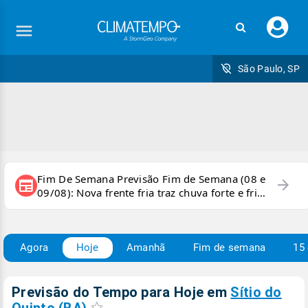
Faç
seu
logi
São Paulo, SP
Fim De Semana Previsão Fim de Semana (08 e
arrow_forward
newspaper
09/08): Nova frente fria traz chuva forte e frio
para áreas do país
Agora
Hoje
Amanhã
Fim de semana
15 
Previsão do Tempo para Hoje
em
Sítio do