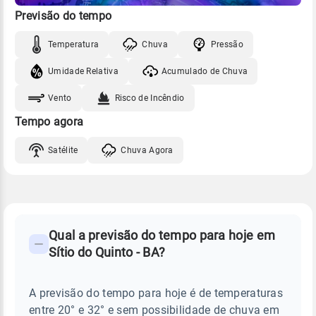
Previsão do tempo
Temperatura
Chuva
Pressão
Umidade Relativa
Acumulado de Chuva
Vento
Risco de Incêndio
Tempo agora
Satélite
Chuva Agora
FAQ
CLIMA,
PREVISÃO
Qual a previsão do tempo para hoje em
-
DO
Sítio do Quinto - BA?
TEMPO
Perguntas
HOJE
E
frequentes
NOTÍCIAS
EM
A previsão do tempo para hoje é de temperaturas
sobre
SÍTIO
entre 20° e 32° e sem possibilidade de chuva em
DO
chuva