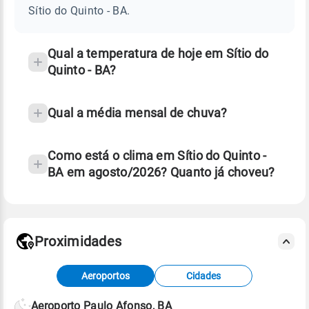
QUINTO
Sítio do Quinto - BA.
-
e
BA
temperatura
Qual a temperatura de hoje em Sítio do
Quinto - BA?
Qual a média mensal de chuva?
Como está o clima em Sítio do Quinto -
BA em agosto/2026? Quanto já choveu?
Fonte: 30 anos de dados de reanálise ERA5.
Proximidades
Fonte: dados combinados de estações
Aeroportos
Cidades
meteorológicas e satélite do Centro de Previsão
de Tempo e Estudos Climáticos (CPTEC).
Aeroporto Paulo Afonso, BA