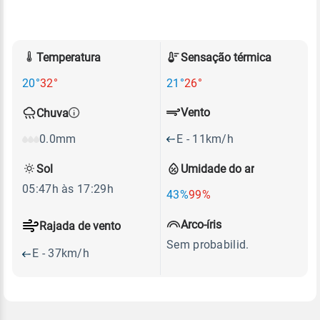
Temperatura
Sensação térmica
20°
32°
21°
26°
Vento
Chuva
E - 11km/h
0.0mm
Sol
Umidade do ar
05:47h às 17:29h
43%
99%
Arco-íris
Rajada de vento
Sem probabilid.
E - 37km/h