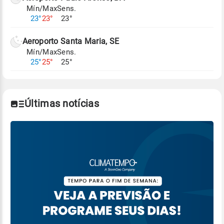
Mín/Max
Sens.
Para obter mais informações sobre os dados
23°
23°
23°
climáticos,
clique aqui.
Aeroporto Santa Maria, SE
Mín/Max
Sens.
25°
25°
25°
Últimas notícias