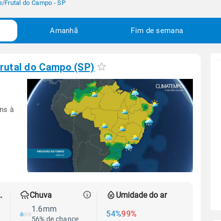
e
/
Frutal do Campo - SP
Amanhã
Fim de semana
rutal do Campo (SP)
ns à
 térmica
Chuva
Umidade do ar
1.6mm
54%
99%
56% de chance