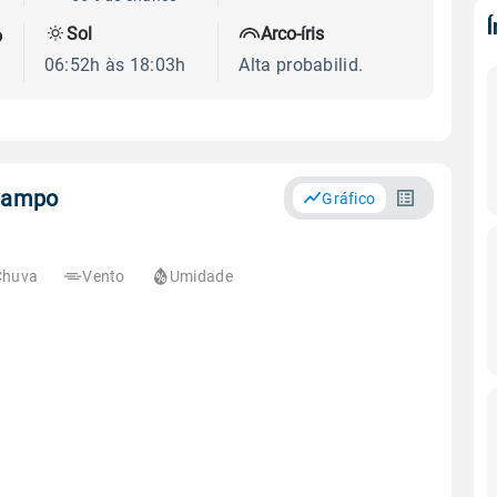
Sol
Arco-íris
o
06:52h às 18:03h
Alta probabilid.
 Campo
Gráfico
Chuva
Vento
Umidade