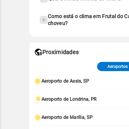
Como está o clima em Frutal do 
choveu?
Fonte: 30 anos de dados de reanáli
Proximidades
Fonte: dados combinados de estaçõe
de Tempo e Estudos Climáticos (CP
Aeroportos
Para obter mais informações sobre 
Aeroporto de Assis, SP
Aeroporto de Londrina, PR
Aeroporto de Marília, SP