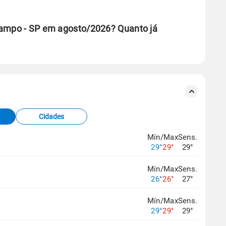
Campo - SP em agosto/2026? Quanto já
se ERA5.
s meteorológicas e satélite do Centro de Previsão
TEC).
Cidades
os dados climáticos,
clique aqui.
Mín/Max
Sens.
29°
29°
29°
Mín/Max
Sens.
26°
26°
27°
Mín/Max
Sens.
29°
29°
29°