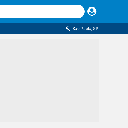
Faça
seu
login
São Paulo, SP