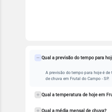
FAQ
CLIMA,
PREVISÃO
Qual a previsão do tempo para ho
-
DO
TEMPO
Perguntas
HOJE
E
frequentes
A previsão do tempo para hoje é de 
NOTÍCIAS
EM
sobre
de chuva em Frutal do Campo - SP.
FRUTAL
DO
chuva
CAMPO
-
e
Qual a temperatura de hoje em Fr
SP
temperatura
Qual a média mensal de chuva?