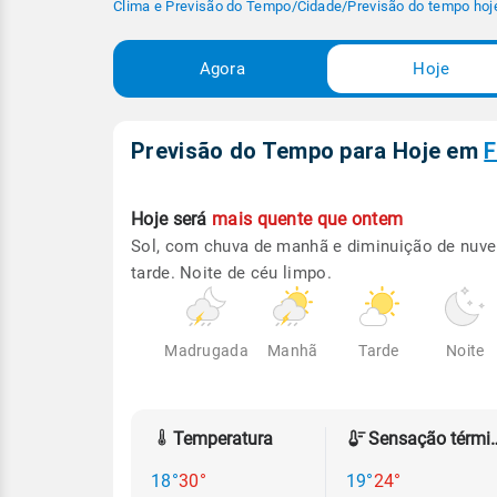
Clima e Previsão do Tempo
/
Cidade
/
Previsão do tempo hoj
Agora
Hoje
Previsão do Tempo para Hoje
em
F
Hoje será
mais quente que ontem
Sol, com chuva de manhã e diminuição de nuve
tarde. Noite de céu limpo.
Madrugada
Manhã
Tarde
Noite
Temperatura
Sensação
18°
30°
19°
24°