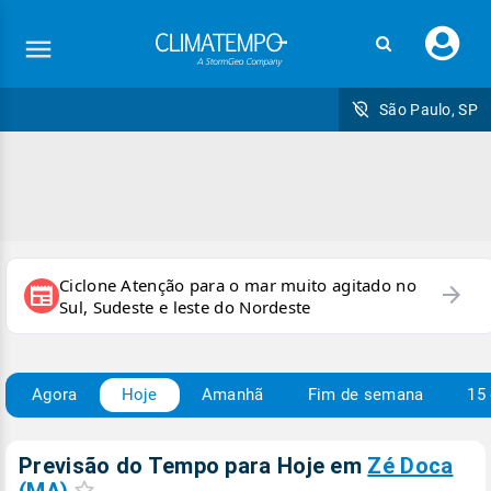
Faç
seu
logi
São Paulo, SP
Ciclone Atenção para o mar muito agitado no
arrow_forward
newspaper
Sul, Sudeste e leste do Nordeste
Agora
Hoje
Amanhã
Fim de semana
15 
Previsão do Tempo para Hoje
em
Zé Doca