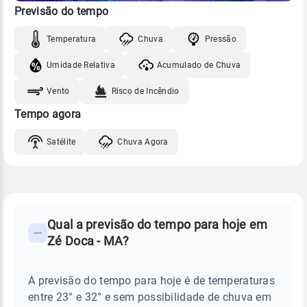
Previsão do tempo
Temperatura
Chuva
Pressão
Umidade Relativa
Acumulado de Chuva
Vento
Risco de Incêndio
Tempo agora
Satélite
Chuva Agora
FAQ
CLIMA,
PREVISÃO
Qual a previsão do tempo para hoje em
-
DO
Zé Doca - MA?
TEMPO
Perguntas
HOJE
E
frequentes
NOTÍCIAS
EM
A previsão do tempo para hoje é de temperaturas
sobre
ZÉ
entre 23° e 32° e sem possibilidade de chuva em
DOCA
chuva