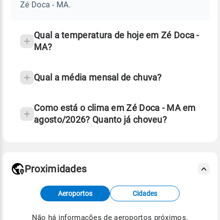
-
Zé Doca - MA.
MA
e
temperatura
Qual a temperatura de hoje em Zé Doca -
MA?
Qual a média mensal de chuva?
Como está o clima em Zé Doca - MA em
agosto/2026? Quanto já choveu?
Fonte: 30 anos de dados de reanálise ERA5.
Proximidades
Fonte: dados combinados de estações
Aeroportos
Cidades
meteorológicas e satélite do Centro de Previsão
de Tempo e Estudos Climáticos (CPTEC).
Não há informações de aeroportos próximos.