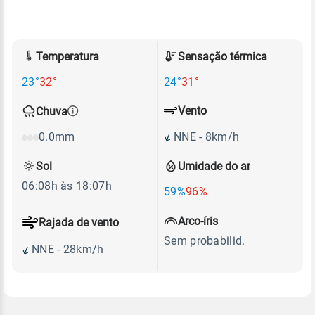
Temperatura
Sensação térmica
23°
32°
24°
31°
Vento
Chuva
NNE - 8km/h
0.0mm
Sol
Umidade do ar
06:08h às 18:07h
59%
96%
Arco-íris
Rajada de vento
Sem probabilid.
NNE - 28km/h