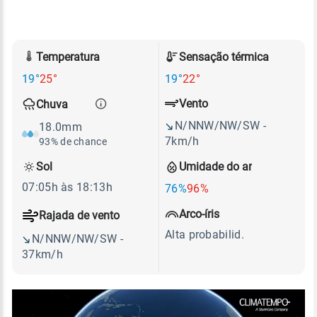
Temperatura
Sensação térmica
19°
25°
19°
22°
Vento
Chuva
N/NNW/NW/SW -
18.0mm
7km/h
93% de chance
Sol
Umidade do ar
07:05h às 18:13h
76%
96%
Arco-íris
Rajada de vento
Alta probabilid.
N/NNW/NW/SW -
37km/h