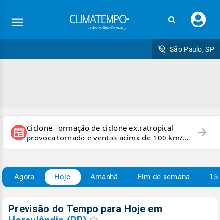
Faç
seu
logi
São Paulo, SP
Ciclone Formação de ciclone extratropical
arrow_forward
newspaper
provoca tornado e ventos acima de 100 km/h
no RS
Agora
Hoje
Amanhã
Fim de semana
15 
Previsão do Tempo para Hoje
em