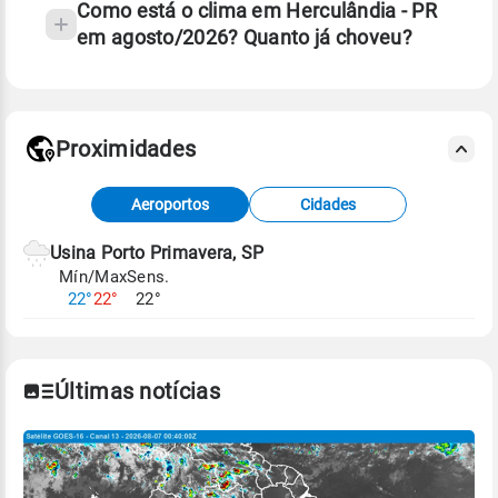
Como está o clima em Herculândia - PR
em agosto/2026? Quanto já choveu?
Fonte: 30 anos de dados de reanálise ERA5.
Proximidades
Fonte: dados combinados de estações
Aeroportos
Cidades
meteorológicas e satélite do Centro de Previsão
de Tempo e Estudos Climáticos (CPTEC).
Usina Porto Primavera, SP
Mín/Max
Sens.
Para obter mais informações sobre os dados
22°
22°
22°
climáticos,
clique aqui.
Últimas notícias