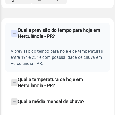
FAQ
CLIMA,
PREVISÃO
Qual a previsão do tempo para hoje em
-
DO
Herculândia - PR?
TEMPO
Perguntas
HOJE
E
frequentes
NOTÍCIAS
EM
A previsão do tempo para hoje é de temperaturas
sobre
HERCULÂNDIA
entre 19° e 25° e com possibilidade de chuva em
-
chuva
PR
Herculândia - PR.
e
temperatura
Qual a temperatura de hoje em
Herculândia - PR?
Qual a média mensal de chuva?