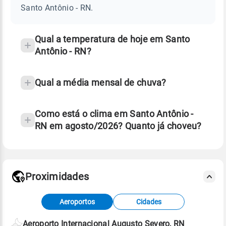
-
Santo Antônio - RN.
RN
e
temperatura
Qual a temperatura de hoje em Santo
Antônio - RN?
Qual a média mensal de chuva?
Como está o clima em Santo Antônio -
RN em agosto/2026? Quanto já choveu?
Fonte: 30 anos de dados de reanálise ERA5.
Proximidades
Fonte: dados combinados de estações
Aeroportos
Cidades
meteorológicas e satélite do Centro de Previsão
de Tempo e Estudos Climáticos (CPTEC).
Aeroporto Internacional Augusto Severo, RN