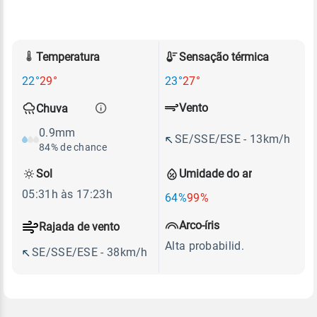
Temperatura
Sensação térmica
22°
29°
23°
27°
Vento
Chuva
0.9mm
SE/SSE/ESE - 13km/h
84% de chance
Sol
Umidade do ar
05:31h às 17:23h
64%
99%
Arco-íris
Rajada de vento
Alta probabilid.
SE/SSE/ESE - 38km/h