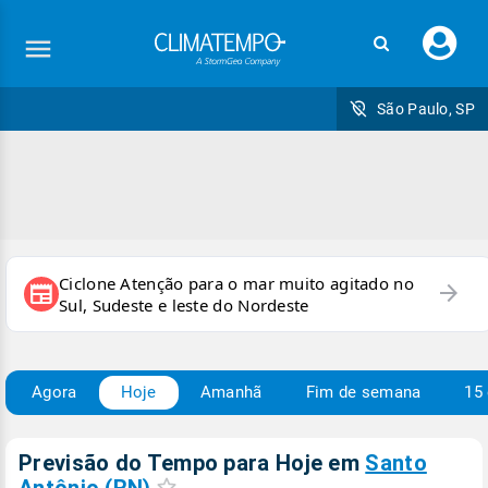
Faç
seu
logi
São Paulo, SP
Ciclone Atenção para o mar muito agitado no
arrow_forward
newspaper
Sul, Sudeste e leste do Nordeste
Agora
Hoje
Amanhã
Fim de semana
15 
Previsão do Tempo para Hoje
em
Santo