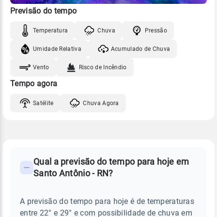
Previsão do tempo
Temperatura
Chuva
Pressão
Umidade Relativa
Acumulado de Chuva
Vento
Risco de Incêndio
Tempo agora
Satélite
Chuva Agora
FAQ
CLIMA,
PREVISÃO
Qual a previsão do tempo para hoje em
-
DO
Santo Antônio - RN?
TEMPO
Perguntas
HOJE
E
frequentes
NOTÍCIAS
EM
A previsão do tempo para hoje é de temperaturas
sobre
SANTO
entre 22° e 29° e com possibilidade de chuva em
ANTÔNIO
chuva