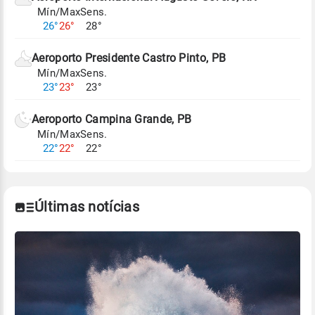
Mín/Max
Sens.
Para obter mais informações sobre os dados
26°
26°
28°
climáticos,
clique aqui.
Aeroporto Presidente Castro Pinto, PB
Mín/Max
Sens.
23°
23°
23°
Aeroporto Campina Grande, PB
Mín/Max
Sens.
22°
22°
22°
Últimas notícias