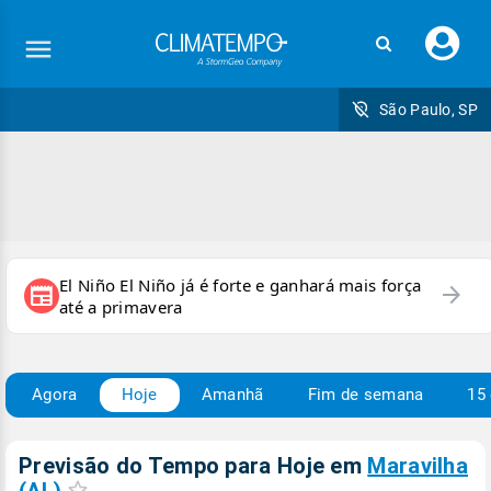
Faç
seu
logi
São Paulo, SP
El Niño El Niño já é forte e ganhará mais força
arrow_forward
newspaper
até a primavera
Agora
Hoje
Amanhã
Fim de semana
15 
Previsão do Tempo para Hoje
em
Maravilha