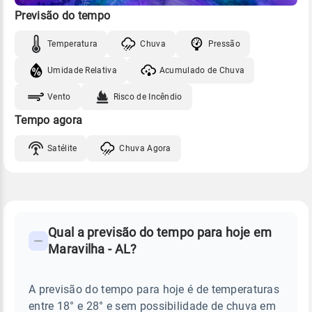
Previsão do tempo
Temperatura
Chuva
Pressão
Umidade Relativa
Acumulado de Chuva
Vento
Risco de Incêndio
Tempo agora
Satélite
Chuva Agora
FAQ
CLIMA,
PREVISÃO
Qual a previsão do tempo para hoje em
-
DO
Maravilha - AL?
TEMPO
Perguntas
HOJE
E
frequentes
NOTÍCIAS
EM
A previsão do tempo para hoje é de temperaturas
sobre
MARAVILHA
entre 18° e 28° e sem possibilidade de chuva em
-
chuva