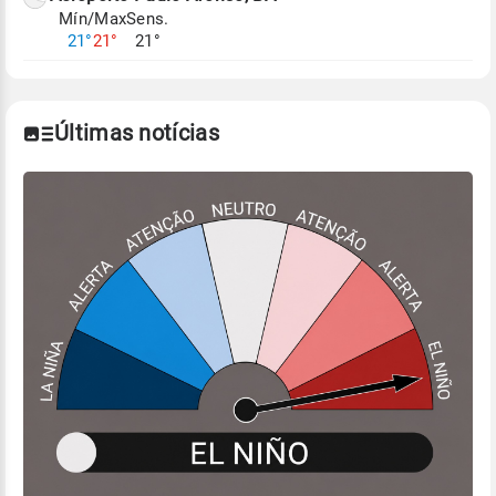
Mín/Max
Sens.
Para obter mais informações sobre os dados
21°
21°
21°
climáticos,
clique aqui.
Últimas notícias