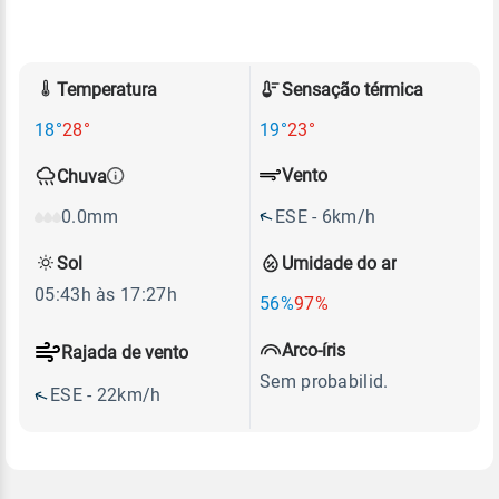
Temperatura
Sensação térmica
18°
28°
19°
23°
Vento
Chuva
ESE - 6km/h
0.0mm
Sol
Umidade do ar
05:43h às 17:27h
56%
97%
Arco-íris
Rajada de vento
Sem probabilid.
ESE - 22km/h