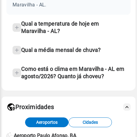
AL
Maravilha - AL.
e
temperatura
Qual a temperatura de hoje em
Maravilha - AL?
Qual a média mensal de chuva?
Como está o clima em Maravilha - AL em
agosto/2026? Quanto já choveu?
Fonte: 30 anos de dados de reanálise ERA5.
Proximidades
Fonte: dados combinados de estações
Aeroportos
Cidades
meteorológicas e satélite do Centro de Previsão
de Tempo e Estudos Climáticos (CPTEC).
Aeroporto Paulo Afonso, BA