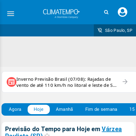
Faç
seu
logi
São Paulo, SP
Inverno Previsão Brasil (07/08): Rajadas de
arrow_forward
newspaper
vento de até 110 km/h no litoral e leste de SP
e sul do RJ
Agora
Hoje
Amanhã
Fim de semana
15 
Previsão do Tempo para Hoje
em
Várzea