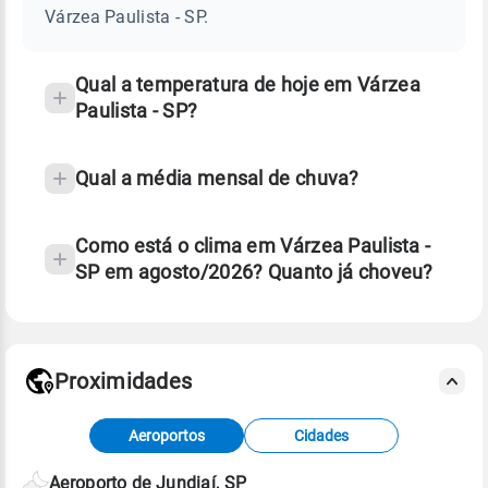
-
Várzea Paulista - SP.
SP
e
temperatura
Qual a temperatura de hoje em Várzea
Paulista - SP?
Qual a média mensal de chuva?
Como está o clima em Várzea Paulista -
SP em agosto/2026? Quanto já choveu?
Fonte: 30 anos de dados de reanálise ERA5.
Proximidades
Fonte: dados combinados de estações
Aeroportos
Cidades
meteorológicas e satélite do Centro de Previsão
de Tempo e Estudos Climáticos (CPTEC).
Aeroporto de Jundiaí, SP