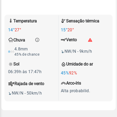
Temperatura
Sensação térmica
14°
27°
15°
20°
Vento
Chuva
4.8mm
NW/N - 9km/h
45% de chance
Sol
Umidade do ar
06:39h às 17:47h
45%
92%
Arco-íris
Rajada de vento
Alta probabilid.
NW/N - 50km/h