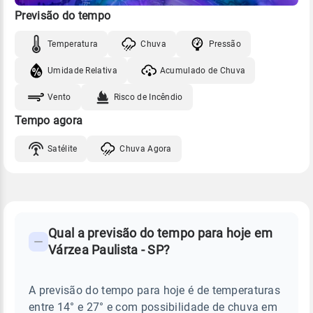
Previsão do tempo
Temperatura
Chuva
Pressão
Umidade Relativa
Acumulado de Chuva
Vento
Risco de Incêndio
Tempo agora
Satélite
Chuva Agora
FAQ
CLIMA,
PREVISÃO
Qual a previsão do tempo para hoje em
-
DO
Várzea Paulista - SP?
TEMPO
Perguntas
HOJE
E
frequentes
NOTÍCIAS
EM
A previsão do tempo para hoje é de temperaturas
sobre
VÁRZEA
entre 14° e 27° e com possibilidade de chuva em
PAULISTA
chuva