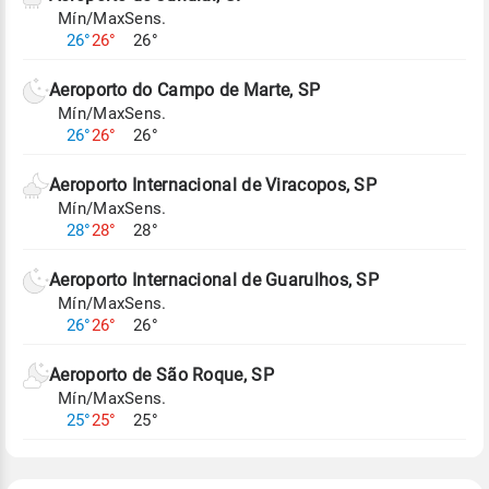
Mín/Max
Sens.
Para obter mais informações sobre os dados
26°
26°
26°
climáticos,
clique aqui.
Aeroporto do Campo de Marte, SP
Mín/Max
Sens.
26°
26°
26°
Aeroporto Internacional de Viracopos, SP
Mín/Max
Sens.
28°
28°
28°
Aeroporto Internacional de Guarulhos, SP
Mín/Max
Sens.
26°
26°
26°
Aeroporto de São Roque, SP
Mín/Max
Sens.
25°
25°
25°