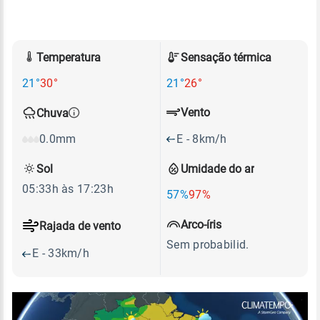
Temperatura
Sensação térmica
21°
30°
21°
26°
Vento
Chuva
E - 8km/h
0.0mm
Sol
Umidade do ar
05:33h às 17:23h
57%
97%
Arco-íris
Rajada de vento
Sem probabilid.
E - 33km/h