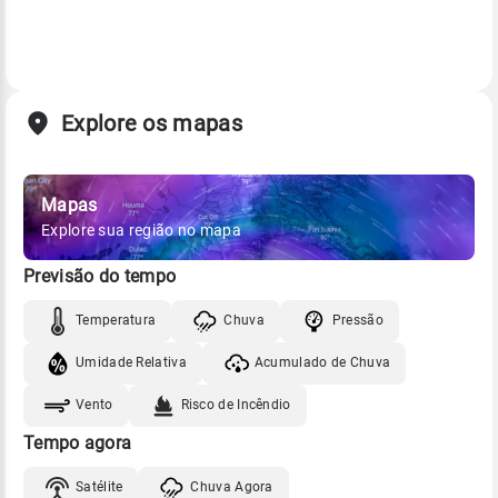
Explore os mapas
Mapas
Explore sua região no mapa
Previsão do tempo
Temperatura
Chuva
Pressão
Umidade Relativa
Acumulado de Chuva
Vento
Risco de Incêndio
Tempo agora
Satélite
Chuva Agora