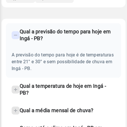
FAQ
CLIMA,
PREVISÃO
Qual a previsão do tempo para hoje em
-
DO
Ingá - PB?
TEMPO
Perguntas
HOJE
E
frequentes
NOTÍCIAS
EM
A previsão do tempo para hoje é de temperaturas
sobre
INGÁ
entre 21° e 30° e sem possibilidade de chuva em
-
chuva
PB
Ingá - PB.
e
temperatura
Qual a temperatura de hoje em Ingá -
PB?
Qual a média mensal de chuva?