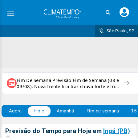
Faç
seu
logi
São Paulo, SP
Fim De Semana Previsão Fim de Semana (08 e
arrow_forward
newspaper
09/08): Nova frente fria traz chuva forte e frio
para áreas do país
Agora
Hoje
Amanhã
Fim de semana
15 
Previsão do Tempo para Hoje
em
Ingá (PB)