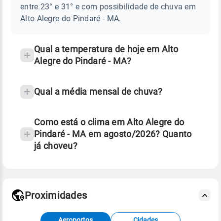
ALTO
entre 23° e 31° e com possibilidade de chuva em
ALEGRE
chuva
DO
Alto Alegre do Pindaré - MA.
PINDARÉ
e
-
temperatura
MA
Qual a temperatura de hoje em Alto
Alegre do Pindaré - MA?
Qual a média mensal de chuva?
Como está o clima em Alto Alegre do
Pindaré - MA em agosto/2026? Quanto
já choveu?
Fonte: 30 anos de dados de reanálise ERA5.
Proximidades
Fonte: dados combinados de estações
Aeroportos
Cidades