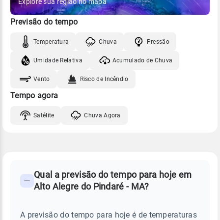
Explore sua região no mapa
Previsão do tempo
Temperatura
Chuva
Pressão
Umidade Relativa
Acumulado de Chuva
Vento
Risco de Incêndio
Tempo agora
Satélite
Chuva Agora
FAQ
CLIMA,
PREVISÃO
Qual a previsão do tempo para hoje em
-
DO
Alto Alegre do Pindaré - MA?
TEMPO
Perguntas
HOJE
E
frequentes
NOTÍCIAS
EM
A previsão do tempo para hoje é de temperaturas
sobre