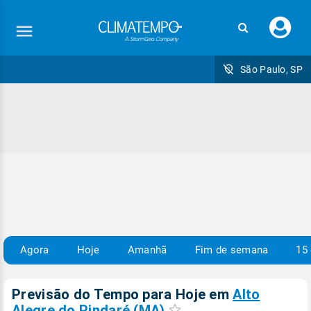
Faç
seu
logi
São Paulo, SP
Agora
Hoje
Amanhã
Fim de semana
15 
Previsão do Tempo para Hoje
em
Alto
Alegre do Pindaré (MA)