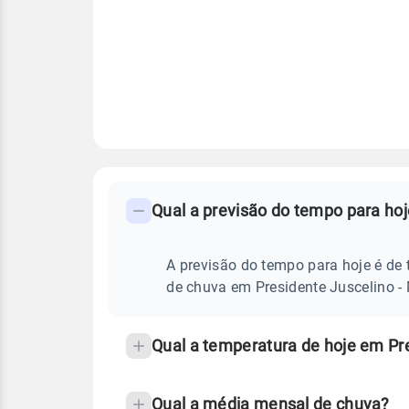
FAQ
CLIMA,
PREVISÃO
Qual a previsão do tempo para ho
-
DO
TEMPO
Perguntas
HOJE
E
frequentes
A previsão do tempo para hoje é de 
NOTÍCIAS
EM
sobre
de chuva em Presidente Juscelino -
PRESIDENTE
JUSCELINO
chuva
-
MA
e
Qual a temperatura de hoje em Pr
temperatura
Qual a média mensal de chuva?