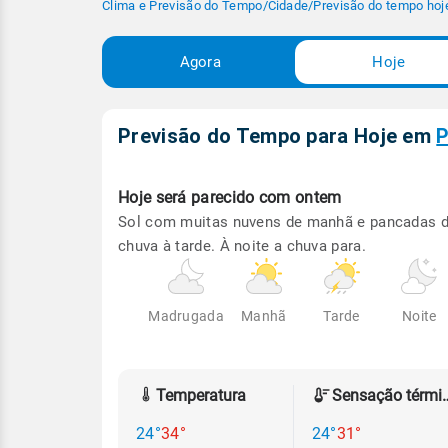
Clima e Previsão do Tempo
/
Cidade
/
Previsão do tempo hoj
Agora
Hoje
Previsão do Tempo para Hoje
em
P
Hoje será
parecido com ontem
Sol com muitas nuvens de manhã e pancadas 
chuva à tarde. À noite a chuva para.
Madrugada
Manhã
Tarde
Noite
Temperatura
Sensação
24°
34°
24°
31°