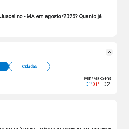
 Juscelino - MA em agosto/2026? Quanto já
se ERA5.
s meteorológicas e satélite do Centro de Previsão
TEC).
Cidades
os dados climáticos,
clique aqui.
Mín/Max
Sens.
31°
31°
35°