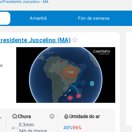
e
/
Presidente Juscelino - MA
Amanhã
Fim de semana
residente Juscelino (MA)
de
 térmica
Chuva
Umidade do ar
0.3mm
48%
96%
54% de chance