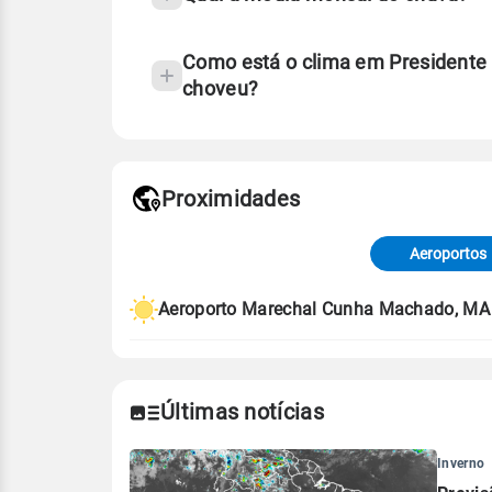
Como está o clima em Presidente
choveu?
Fonte: 30 anos de dados de reanáli
Proximidades
Fonte: dados combinados de estaçõe
de Tempo e Estudos Climáticos (CP
Aeroportos
Para obter mais informações sobre 
Aeroporto Marechal Cunha Machado, MA
Últimas notícias
Inverno