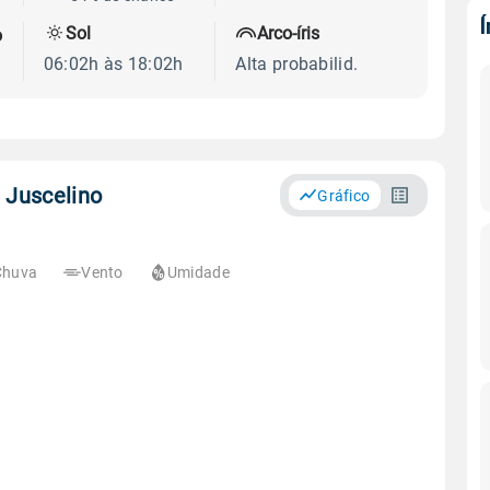
Sol
Arco-íris
o
06:02h às 18:02h
Alta probabilid.
 Juscelino
Gráfico
Chuva
Vento
Umidade