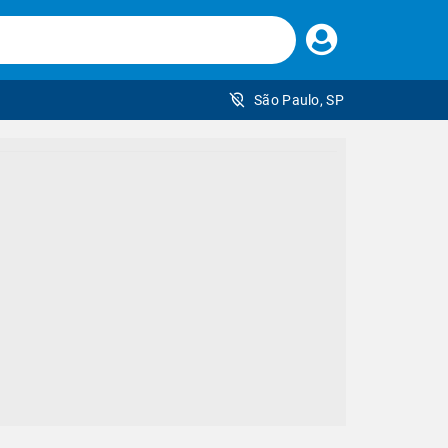
Faça
seu
login
São Paulo, SP