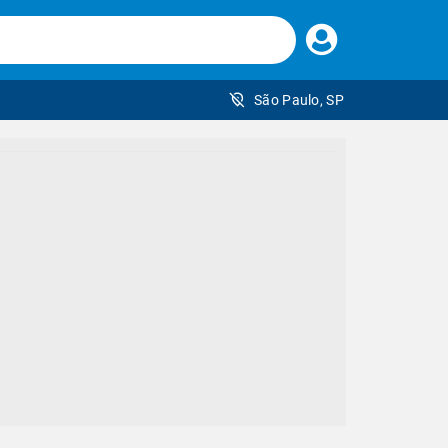
Faça
seu
login
São Paulo, SP