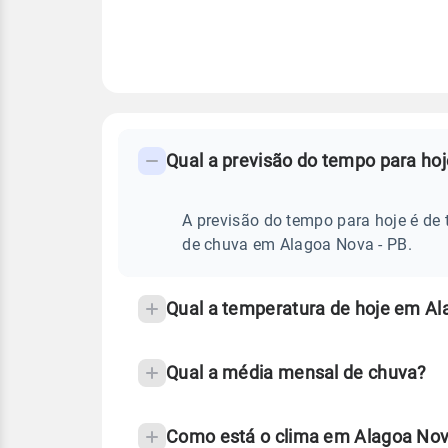
FAQ
CLIMA,
PREVISÃO
Qual a previsão do tempo para ho
-
DO
TEMPO
Perguntas
HOJE
E
frequentes
A previsão do tempo para hoje é de 
NOTÍCIAS
EM
sobre
de chuva em Alagoa Nova - PB.
ALAGOA
NOVA
chuva
-
PB
e
Qual a temperatura de hoje em Al
temperatura
Qual a média mensal de chuva?
Como está o clima em Alagoa Nov