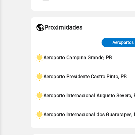
Fonte: 30 anos de dados de reanáli
Proximidades
Fonte: dados combinados de estaçõe
de Tempo e Estudos Climáticos (CP
Aeroportos
Para obter mais informações sobre 
Aeroporto Campina Grande, PB
Aeroporto Presidente Castro Pinto, PB
Aeroporto Internacional Augusto Severo,
Aeroporto Internacional dos Guararapes,