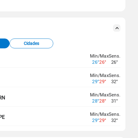
se ERA5.
s meteorológicas e satélite do Centro de Previsão
TEC).
Cidades
os dados climáticos,
clique aqui.
Mín/Max
Sens.
26°
26°
26°
Mín/Max
Sens.
29°
29°
32°
Mín/Max
Sens.
 RN
28°
28°
31°
Mín/Max
Sens.
 PE
29°
29°
32°