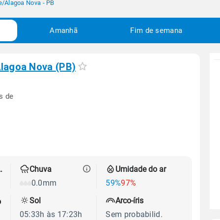
e
/
Alagoa Nova - PB
Amanhã
Fim de semana
lagoa Nova (PB)
s de
 térmica
Chuva
Umidade do ar
0.0mm
59%
97%
Sol
Arco-íris
o
05:33h às 17:23h
Sem probabilid.