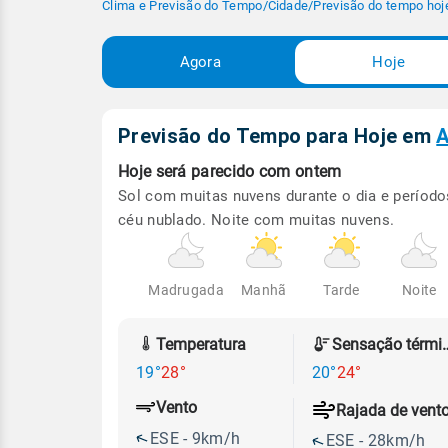
Clima e Previsão do Tempo
/
Cidade
/
Previsão do tempo hoj
Agora
Hoje
Previsão do Tempo para Hoje
em
A
Hoje será
parecido com ontem
Sol com muitas nuvens durante o dia e período
céu nublado. Noite com muitas nuvens.
Madrugada
Manhã
Tarde
Noite
Temperatura
Sensação
19°
28°
20°
24°
Vento
Rajada de vent
ESE - 9km/h
ESE - 28km/h