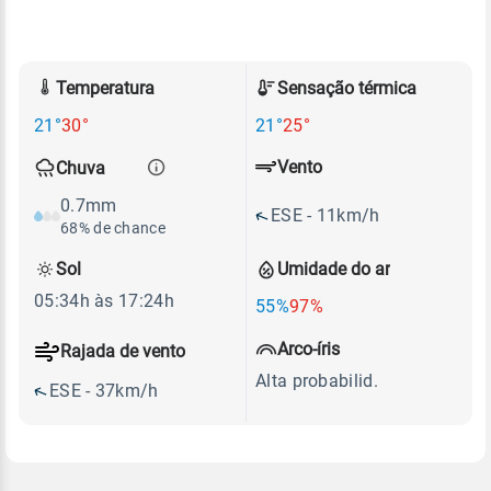
Temperatura
Sensação térmica
21°
30°
21°
25°
Vento
Chuva
0.7mm
ESE - 11km/h
68% de chance
Sol
Umidade do ar
05:34h às 17:24h
55%
97%
Arco-íris
Rajada de vento
Alta probabilid.
ESE - 37km/h