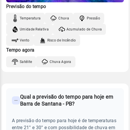
Previsão do tempo
Temperatura
Chuva
Pressão
Umidade Relativa
Acumulado de Chuva
Vento
Risco de Incêndio
Tempo agora
Satélite
Chuva Agora
FAQ
CLIMA,
PREVISÃO
Qual a previsão do tempo para hoje em
-
DO
Barra de Santana - PB?
TEMPO
Perguntas
HOJE
E
frequentes
NOTÍCIAS
EM
A previsão do tempo para hoje é de temperaturas
sobre
BARRA
entre 21° e 30° e com possibilidade de chuva em
DE
chuva