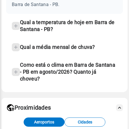
SANTANA
Barra de Santana - PB.
-
e
PB
temperatura
Qual a temperatura de hoje em Barra de
Santana - PB?
Qual a média mensal de chuva?
Como está o clima em Barra de Santana
- PB em agosto/2026? Quanto já
choveu?
Fonte: 30 anos de dados de reanálise ERA5.
Proximidades
Fonte: dados combinados de estações
Aeroportos
Cidades
meteorológicas e satélite do Centro de Previsão