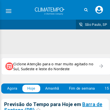
Faç
seu
logi
São Paulo, SP
Ciclone Atenção para o mar muito agitado no
arrow_forward
newspaper
Sul, Sudeste e leste do Nordeste
Agora
Hoje
Amanhã
Fim de semana
15 
Previsão do Tempo para Hoje
em
Barra de