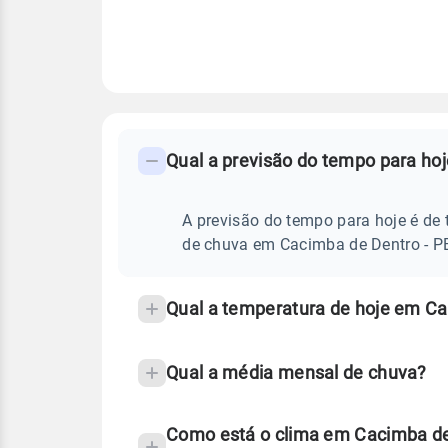
FAQ
CLIMA,
PREVISÃO
Qual a previsão do tempo para ho
-
DO
TEMPO
Perguntas
HOJE
E
frequentes
A previsão do tempo para hoje é de 
NOTÍCIAS
EM
sobre
de chuva em Cacimba de Dentro - P
CACIMBA
DE
chuva
DENTRO
-
e
Qual a temperatura de hoje em Ca
PB
temperatura
Qual a média mensal de chuva?
Como está o clima em Cacimba de