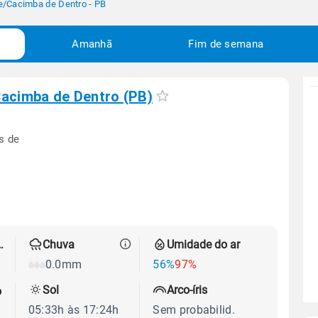
e
/
Cacimba de Dentro - PB
Amanhã
Fim de semana
acimba de Dentro (PB)
s de
 térmica
Chuva
Umidade do ar
0.0mm
56%
97%
Sol
Arco-íris
o
05:33h às 17:24h
Sem probabilid.