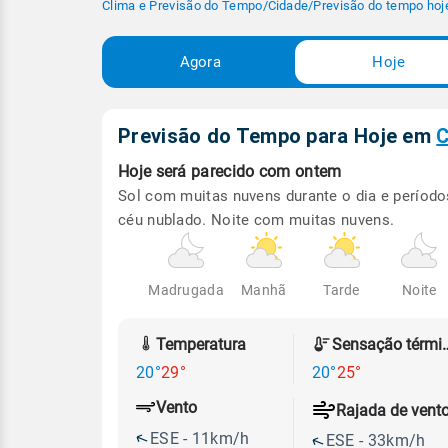
Clima e Previsão do Tempo
/
Cidade
/
Previsão do tempo hoj
Agora
Hoje
Previsão do Tempo para Hoje
em
C
Hoje será
parecido com ontem
Sol com muitas nuvens durante o dia e período
céu nublado. Noite com muitas nuvens.
Madrugada
Manhã
Tarde
Noite
Temperatura
Sensação
20°
29°
20°
25°
Vento
Rajada de vent
ESE - 11km/h
ESE - 33km/h