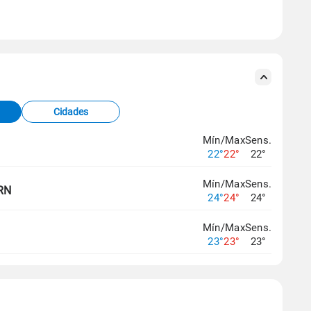
se ERA5.
s meteorológicas e satélite do Centro de Previsão
TEC).
Cidades
os dados climáticos,
clique aqui.
Mín/Max
Sens.
22°
22°
22°
Mín/Max
Sens.
 RN
24°
24°
24°
Mín/Max
Sens.
23°
23°
23°