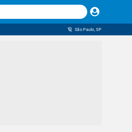
Faça
seu
login
São Paulo, SP