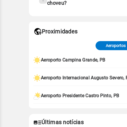
choveu?
Fonte: 30 anos de dados de reanáli
Proximidades
Fonte: dados combinados de estaçõe
de Tempo e Estudos Climáticos (CP
Aeroportos
Para obter mais informações sobre 
Aeroporto Campina Grande, PB
Aeroporto Internacional Augusto Severo,
Aeroporto Presidente Castro Pinto, PB
Últimas notícias