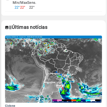
Mín/Max
Sens.
Para obter mais informações sobre os dados
22°
22°
22°
climáticos,
clique aqui.
Últimas notícias
Ciclone