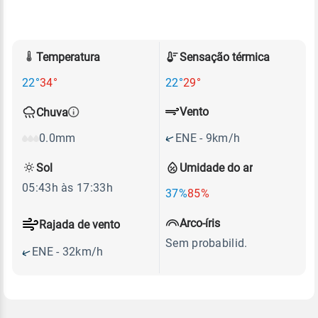
Temperatura
Sensação térmica
22°
34°
22°
29°
Vento
Chuva
ENE - 9km/h
0.0mm
Sol
Umidade do ar
05:43h às 17:33h
37%
85%
Arco-íris
Rajada de vento
Sem probabilid.
ENE - 32km/h