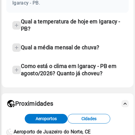
PB
Igaracy - PB.
e
temperatura
Qual a temperatura de hoje em Igaracy -
PB?
Qual a média mensal de chuva?
Como está o clima em Igaracy - PB em
agosto/2026? Quanto já choveu?
Fonte: 30 anos de dados de reanálise ERA5.
Proximidades
Fonte: dados combinados de estações
Aeroportos
Cidades
meteorológicas e satélite do Centro de Previsão
de Tempo e Estudos Climáticos (CPTEC).
Aeroporto de Juazeiro do Norte, CE