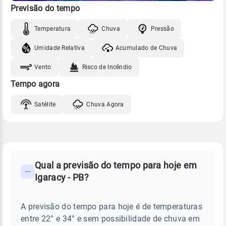
Previsão do tempo
Temperatura
Chuva
Pressão
Umidade Relativa
Acumulado de Chuva
Vento
Risco de Incêndio
Tempo agora
Satélite
Chuva Agora
FAQ
CLIMA,
PREVISÃO
Qual a previsão do tempo para hoje em
-
DO
Igaracy - PB?
TEMPO
Perguntas
HOJE
E
frequentes
NOTÍCIAS
EM
A previsão do tempo para hoje é de temperaturas
sobre
IGARACY
entre 22° e 34° e sem possibilidade de chuva em
-
chuva