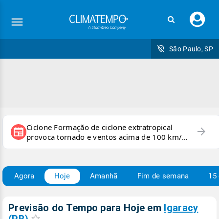
Faç
seu
logi
São Paulo, SP
Ciclone Formação de ciclone extratropical
arrow_forward
newspaper
provoca tornado e ventos acima de 100 km/h
no RS
Agora
Hoje
Amanhã
Fim de semana
15 
Previsão do Tempo para Hoje
em
Igaracy