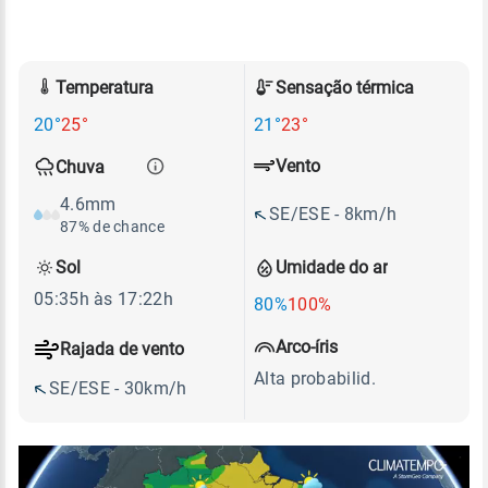
Temperatura
Sensação térmica
20°
25°
21°
23°
Vento
Chuva
4.6mm
SE/ESE - 8km/h
87% de chance
Sol
Umidade do ar
05:35h às 17:22h
80%
100%
Arco-íris
Rajada de vento
Alta probabilid.
SE/ESE - 30km/h