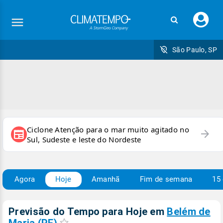
Faç
seu
logi
São Paulo, SP
Ciclone Atenção para o mar muito agitado no
arrow_forward
newspaper
Sul, Sudeste e leste do Nordeste
Agora
Hoje
Amanhã
Fim de semana
15 
Previsão do Tempo para Hoje
em
Belém de