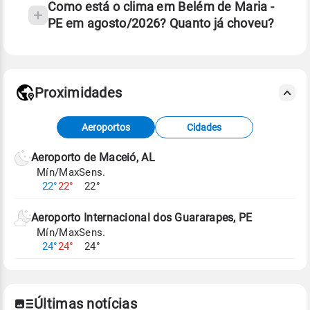
Como está o clima em Belém de Maria -
PE em agosto/2026? Quanto já choveu?
Fonte: 30 anos de dados de reanálise ERA5.
Proximidades
Fonte: dados combinados de estações
Aeroportos
Cidades
meteorológicas e satélite do Centro de Previsão
de Tempo e Estudos Climáticos (CPTEC).
Aeroporto de Maceió, AL
Mín/Max
Sens.
Para obter mais informações sobre os dados
22°
22°
22°
climáticos,
clique aqui.
Aeroporto Internacional dos Guararapes, PE
Mín/Max
Sens.
24°
24°
24°
Últimas notícias