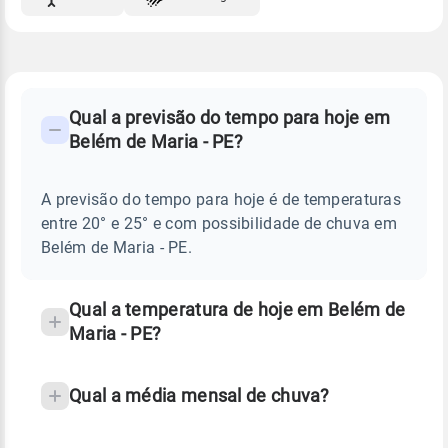
FAQ
CLIMA,
PREVISÃO
Qual a previsão do tempo para hoje em
-
DO
Belém de Maria - PE?
TEMPO
Perguntas
HOJE
E
frequentes
NOTÍCIAS
EM
A previsão do tempo para hoje é de temperaturas
sobre
BELÉM
entre 20° e 25° e com possibilidade de chuva em
DE
chuva
MARIA
Belém de Maria - PE.
-
e
PE
temperatura
Qual a temperatura de hoje em Belém de
Maria - PE?
Qual a média mensal de chuva?