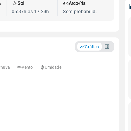
Sol
Arco-íris
o
05:37h às 17:23h
Sem probabilid.
Gráfico
Chuva
Vento
Umidade