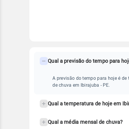
FAQ
CLIMA,
PREVISÃO
Qual a previsão do tempo para hoj
-
DO
TEMPO
Perguntas
HOJE
E
frequentes
A previsão do tempo para hoje é de 
NOTÍCIAS
EM
sobre
de chuva em Ibirajuba - PE.
IBIRAJUBA
-
chuva
PE
e
Qual a temperatura de hoje em Ibi
temperatura
Qual a média mensal de chuva?