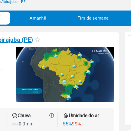
e
/
Ibirajuba - PE
Amanhã
Fim de semana
birajuba (PE)
.
 térmica
Chuva
Umidade do ar
0.0mm
55%
99%