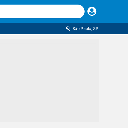
Faça
seu
login
São Paulo, SP