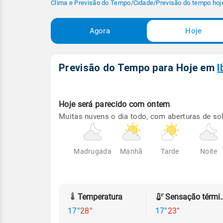
Clima e Previsão do Tempo
/
Cidade
/
Previsão do tempo hoj
Agora
Hoje
Previsão do Tempo para Hoje
em
I
Hoje será
parecido com ontem
Muitas nuvens o dia todo, com aberturas de sol
Madrugada
Manhã
Tarde
Noite
Temperatura
Sensação
17°
28°
17°
23°