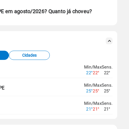
 PE em agosto/2026? Quanto já choveu?
se ERA5.
s meteorológicas e satélite do Centro de Previsão
TEC).
Cidades
os dados climáticos,
clique aqui.
Mín/Max
Sens.
22°
22°
22°
Mín/Max
Sens.
 PE
25°
25°
25°
Mín/Max
Sens.
21°
21°
21°