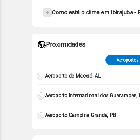
Como está o clima em Ibirajuba -
Fonte: 30 anos de dados de reanáli
Proximidades
Fonte: dados combinados de estaçõe
de Tempo e Estudos Climáticos (CP
Aeroportos
Para obter mais informações sobre 
Aeroporto de Maceió, AL
Aeroporto Internacional dos Guararapes,
Aeroporto Campina Grande, PB