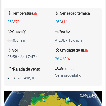
Temperatura
Sensação térmica
25°
37°
26°
31°
Vento
Chuva
ESE - 10km/h
0.0mm
Sol
Umidade do ar
05:58h às 17:47h
26%
51%
Arco-íris
Rajada de vento
Sem probabilid.
ESE - 36km/h