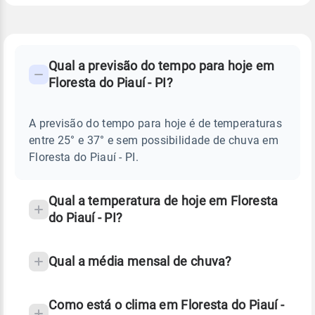
FAQ
CLIMA,
PREVISÃO
Qual a previsão do tempo para hoje em
-
DO
Floresta do Piauí - PI?
TEMPO
Perguntas
HOJE
E
frequentes
NOTÍCIAS
EM
A previsão do tempo para hoje é de temperaturas
sobre
FLORESTA
entre 25° e 37° e sem possibilidade de chuva em
DO
chuva
PIAUÍ
Floresta do Piauí - PI.
-
e
PI
temperatura
Qual a temperatura de hoje em Floresta
do Piauí - PI?
Qual a média mensal de chuva?
Como está o clima em Floresta do Piauí -