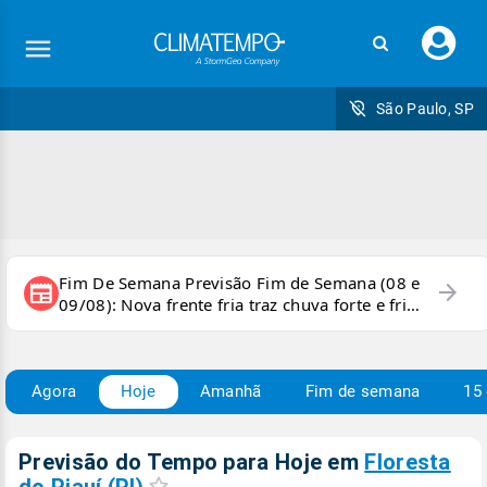
Faç
seu
logi
São Paulo, SP
Fim De Semana Previsão Fim de Semana (08 e
arrow_forward
newspaper
09/08): Nova frente fria traz chuva forte e frio
para áreas do país
Agora
Hoje
Amanhã
Fim de semana
15 
Previsão do Tempo para Hoje
em
Floresta