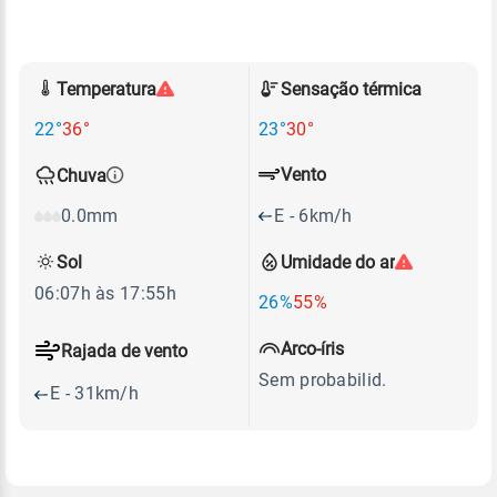
Temperatura
Sensação térmica
22°
36°
23°
30°
Vento
Chuva
E - 6km/h
0.0mm
Sol
Umidade do ar
06:07h às 17:55h
26%
55%
Arco-íris
Rajada de vento
Sem probabilid.
E - 31km/h