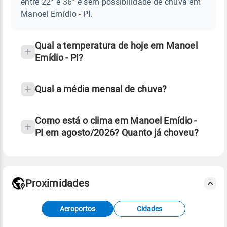
entre 22° e 36° e sem possibilidade de chuva em
EMÍDIO
chuva
-
Manoel Emídio - PI.
PI
e
temperatura
Qual a temperatura de hoje em Manoel
Emídio - PI?
Qual a média mensal de chuva?
Como está o clima em Manoel Emídio -
PI em agosto/2026? Quanto já choveu?
Fonte: 30 anos de dados de reanálise ERA5.
Proximidades
Fonte: dados combinados de estações
Aeroportos
Cidades
meteorológicas e satélite do Centro de Previsão