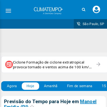
Faç
seu
logi
São Paulo, SP
Ciclone Formação de ciclone extratropical
arrow_forward
newspaper
provoca tornado e ventos acima de 100 km/h
no RS
Agora
Hoje
Amanhã
Fim de semana
15 
Previsão do Tempo para Hoje
em
Manoel