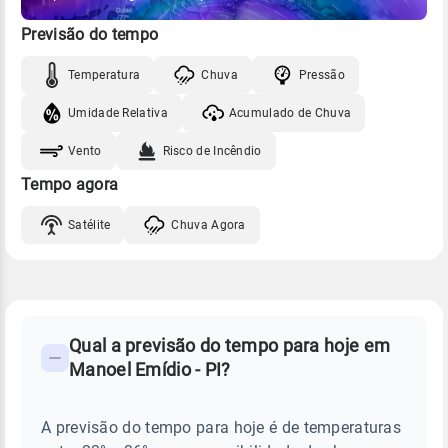
Previsão do tempo
Temperatura
Chuva
Pressão
Umidade Relativa
Acumulado de Chuva
Vento
Risco de Incêndio
Tempo agora
Satélite
Chuva Agora
FAQ
CLIMA,
PREVISÃO
Qual a previsão do tempo para hoje em
-
DO
Manoel Emídio - PI?
TEMPO
Perguntas
HOJE
E
frequentes
NOTÍCIAS
EM
A previsão do tempo para hoje é de temperaturas
sobre
MANOEL