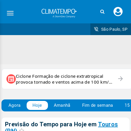
Faç
seu
logi
São Paulo, SP
Ciclone Formação de ciclone extratropical
arrow_forward
newspaper
provoca tornado e ventos acima de 100 km/h
no RS
Agora
Hoje
Amanhã
Fim de semana
15 
Previsão do Tempo para Hoje
em
Touros