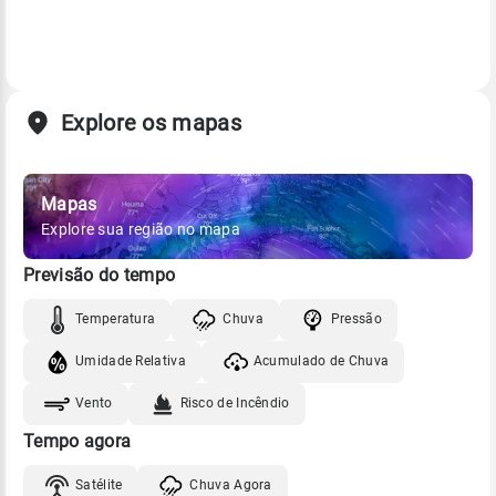
Explore os mapas
Mapas
Explore sua região no mapa
Previsão do tempo
Temperatura
Chuva
Pressão
Umidade Relativa
Acumulado de Chuva
Vento
Risco de Incêndio
Tempo agora
Satélite
Chuva Agora