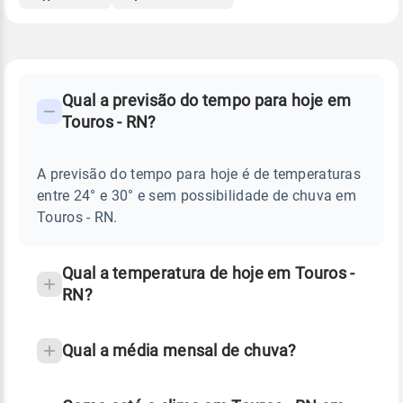
FAQ
CLIMA,
PREVISÃO
Qual a previsão do tempo para hoje em
-
DO
Touros - RN?
TEMPO
Perguntas
HOJE
E
frequentes
NOTÍCIAS
EM
A previsão do tempo para hoje é de temperaturas
sobre
TOUROS
entre 24° e 30° e sem possibilidade de chuva em
-
chuva
RN
Touros - RN.
e
temperatura
Qual a temperatura de hoje em Touros -
RN?
Qual a média mensal de chuva?