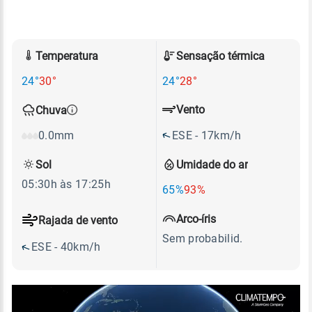
Temperatura
Sensação térmica
24°
30°
24°
28°
Vento
Chuva
ESE - 17km/h
0.0mm
Sol
Umidade do ar
05:30h às 17:25h
65%
93%
Arco-íris
Rajada de vento
Sem probabilid.
ESE - 40km/h