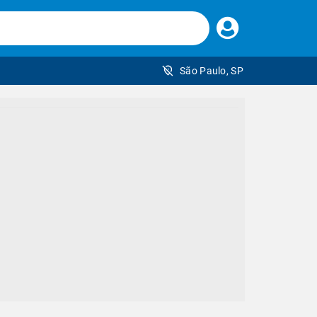
Faça
seu
login
São Paulo, SP