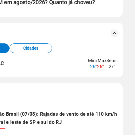
AM em agosto/2026? Quanto já choveu?
se ERA5.
s meteorológicas e satélite do Centro de Previsão
TEC).
Cidades
os dados climáticos,
clique aqui.
Mín/Max
Sens.
AC
26°
26°
27°
ão Brasil (07/08): Rajadas de vento de até 110 km/h
ral e leste de SP e sul do RJ