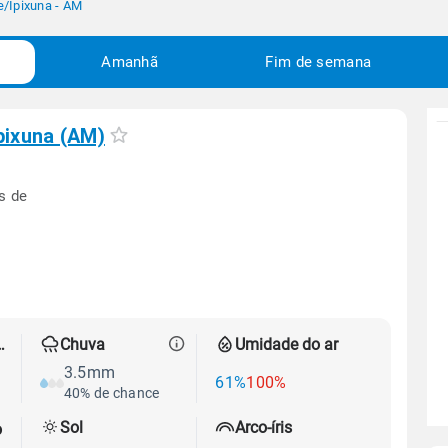
e
/
Ipixuna - AM
Amanhã
Fim de semana
pixuna (AM)
s de
 térmica
Chuva
Umidade do ar
3.5mm
61%
100%
40% de chance
Sol
Arco-íris
o