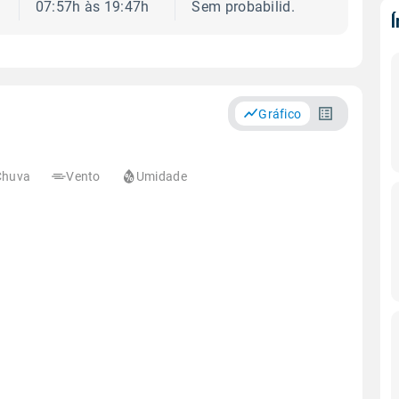
07:57h às 19:47h
Sem probabilid.
Gráfico
Chuva
Vento
Umidade