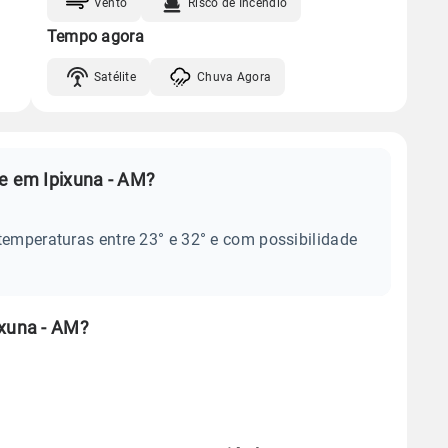
Vento
Risco de Incêndio
Tempo agora
Satélite
Chuva Agora
je em Ipixuna - AM?
temperaturas entre 23° e 32° e com possibilidade
ixuna - AM?