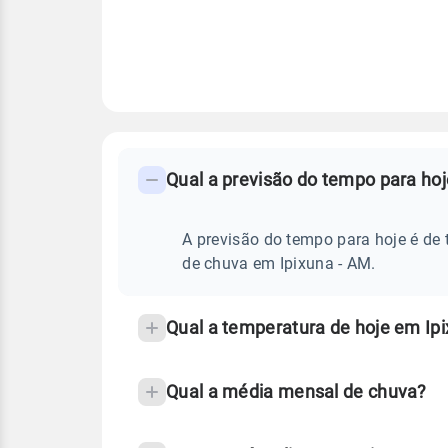
FAQ
CLIMA,
PREVISÃO
Qual a previsão do tempo para ho
-
DO
TEMPO
Perguntas
HOJE
E
frequentes
A previsão do tempo para hoje é de 
NOTÍCIAS
EM
sobre
de chuva em Ipixuna - AM.
IPIXUNA
-
chuva
AM
e
Qual a temperatura de hoje em Ip
temperatura
Qual a média mensal de chuva?