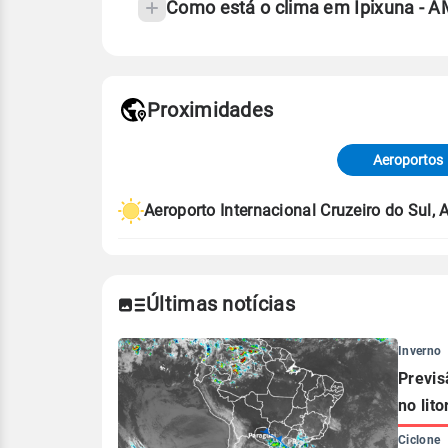
Como está o clima em Ipixuna - 
Fonte: 30 anos de dados de reanáli
Proximidades
Fonte: dados combinados de estaçõe
de Tempo e Estudos Climáticos (CP
Aeroportos
Para obter mais informações sobre 
Aeroporto Internacional Cruzeiro do Sul, 
Últimas notícias
Inverno
Previs
no lito
Ciclone