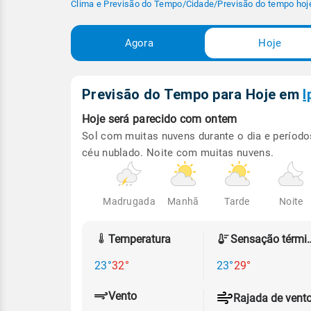
Clima e Previsão do Tempo
/
Cidade
/
Previsão do tempo hoj
Agora
Hoje
Previsão do Tempo para Hoje
em
I
Hoje será
parecido com ontem
Sol com muitas nuvens durante o dia e período
céu nublado. Noite com muitas nuvens.
Madrugada
Manhã
Tarde
Noite
Temperatura
Sensação
23°
32°
23°
29°
Vento
Rajada de vent