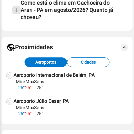
Como está o clima em Cachoeira do
Arari - PA em agosto/2026? Quanto já
choveu?
Fonte: 30 anos de dados de reanálise ERA5.
Proximidades
Fonte: dados combinados de estações
Aeroportos
Cidades
meteorológicas e satélite do Centro de Previsão
de Tempo e Estudos Climáticos (CPTEC).
Aeroporto Internacional de Belém, PA
Mín/Max
Sens.
Para obter mais informações sobre os dados
25°
25°
25°
climáticos,
clique aqui.
Aeroporto Júlio Cesar, PA
Mín/Max
Sens.
25°
25°
25°