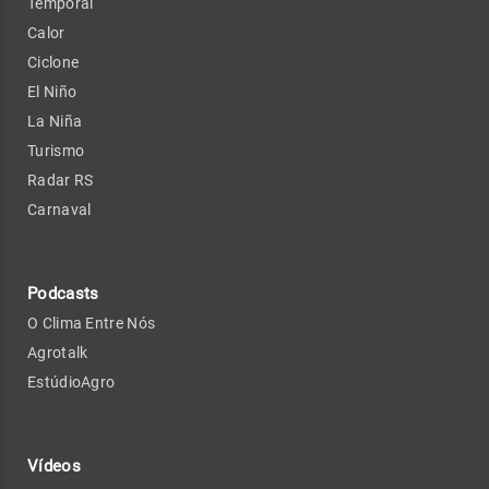
Temporal
Calor
Ciclone
El Niño
La Niña
Turismo
Radar RS
Carnaval
Podcasts
O Clima Entre Nós
Agrotalk
EstúdioAgro
Vídeos