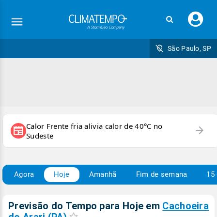
Faç
seu
logi
São Paulo, SP
Calor Frente fria alivia calor de 40°C no
arrow_forward
newspaper
Sudeste
Agora
Hoje
Amanhã
Fim de semana
15 
Previsão do Tempo para Hoje
em
Cachoeira