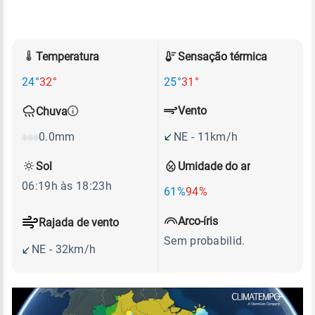
Temperatura
Sensação térmica
24°
32°
25°
31°
Vento
Chuva
NE - 11km/h
0.0mm
Sol
Umidade do ar
06:19h às 18:23h
61%
94%
Arco-íris
Rajada de vento
Sem probabilid.
NE - 32km/h