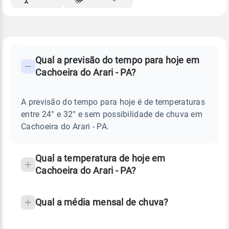
FAQ
CLIMA,
PREVISÃO
Qual a previsão do tempo para hoje em
-
DO
Cachoeira do Arari - PA?
TEMPO
Perguntas
HOJE
E
frequentes
NOTÍCIAS
EM
A previsão do tempo para hoje é de temperaturas
sobre
CACHOEIRA
entre 24° e 32° e sem possibilidade de chuva em
DO
chuva
ARARI
Cachoeira do Arari - PA.
-
e
PA
temperatura
Qual a temperatura de hoje em
Cachoeira do Arari - PA?
Qual a média mensal de chuva?