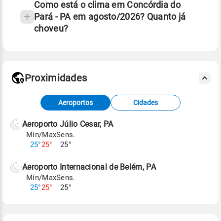
Como está o clima em Concórdia do
Pará - PA em agosto/2026? Quanto já
choveu?
Fonte: 30 anos de dados de reanálise ERA5.
Proximidades
Fonte: dados combinados de estações
Aeroportos
Cidades
meteorológicas e satélite do Centro de Previsão
de Tempo e Estudos Climáticos (CPTEC).
Aeroporto Júlio Cesar, PA
Mín/Max
Sens.
Para obter mais informações sobre os dados
25°
25°
25°
climáticos,
clique aqui.
Aeroporto Internacional de Belém, PA
Mín/Max
Sens.
25°
25°
25°