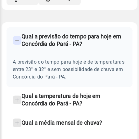
FAQ
CLIMA,
PREVISÃO
Qual a previsão do tempo para hoje em
-
DO
Concórdia do Pará - PA?
TEMPO
Perguntas
HOJE
E
frequentes
NOTÍCIAS
EM
A previsão do tempo para hoje é de temperaturas
sobre
CONCÓRDIA
entre 23° e 32° e sem possibilidade de chuva em
DO
chuva
PARÁ
Concórdia do Pará - PA.
-
e
PA
temperatura
Qual a temperatura de hoje em
Concórdia do Pará - PA?
Qual a média mensal de chuva?