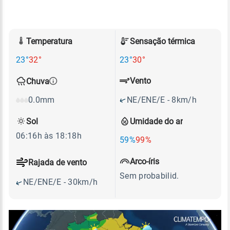
Temperatura
Sensação térmica
23°
32°
23°
30°
Vento
Chuva
NE/ENE/E - 8km/h
0.0mm
Sol
Umidade do ar
06:16h às 18:18h
59%
99%
Arco-íris
Rajada de vento
Sem probabilid.
NE/ENE/E - 30km/h