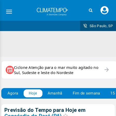
Faç
seu
logi
São Paulo, SP
Ciclone Atenção para o mar muito agitado no
arrow_forward
newspaper
Sul, Sudeste e leste do Nordeste
Agora
Hoje
Amanhã
Fim de semana
15 
Previsão do Tempo para Hoje
em