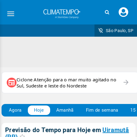
Faç
seu
logi
São Paulo, SP
Ciclone Atenção para o mar muito agitado no
arrow_forward
newspaper
Sul, Sudeste e leste do Nordeste
Agora
Hoje
Amanhã
Fim de semana
15 
Previsão do Tempo para Hoje
em
Uiramutã