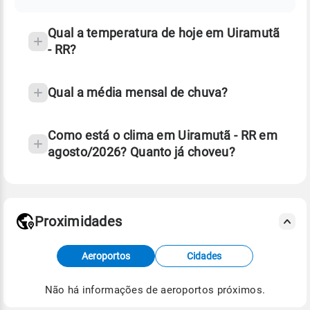
temperatura
Qual a temperatura de hoje em Uiramutã
- RR?
Qual a média mensal de chuva?
Como está o clima em Uiramutã - RR em
agosto/2026? Quanto já choveu?
Fonte: 30 anos de dados de reanálise ERA5.
Proximidades
Fonte: dados combinados de estações
Aeroportos
Cidades
meteorológicas e satélite do Centro de Previsão
de Tempo e Estudos Climáticos (CPTEC).
Não há informações de aeroportos próximos.
Para obter mais informações sobre os dados