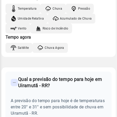
Temperatura
Chuva
Pressão
Umidade Relativa
Acumulado de Chuva
Vento
Risco de Incêndio
Tempo agora
Satélite
Chuva Agora
FAQ
CLIMA,
PREVISÃO
Qual a previsão do tempo para hoje em
-
DO
Uiramutã - RR?
TEMPO
Perguntas
HOJE
E
frequentes
NOTÍCIAS
EM
A previsão do tempo para hoje é de temperaturas
sobre
UIRAMUTÃ
entre 20° e 31° e sem possibilidade de chuva em
-
chuva
RR
Uiramutã - RR.
e