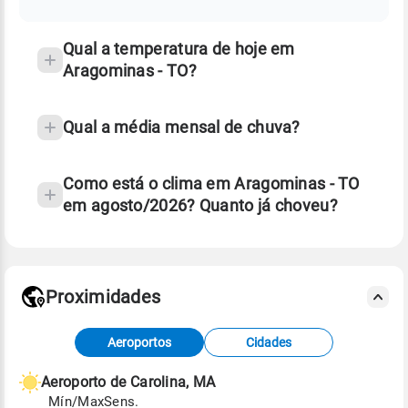
temperatura
Qual a temperatura de hoje em
Aragominas - TO?
Qual a média mensal de chuva?
Como está o clima em Aragominas - TO
em agosto/2026? Quanto já choveu?
Fonte: 30 anos de dados de reanálise ERA5.
Proximidades
Fonte: dados combinados de estações
Aeroportos
Cidades
meteorológicas e satélite do Centro de Previsão
de Tempo e Estudos Climáticos (CPTEC).
Aeroporto de Carolina, MA
Mín/Max
Sens.