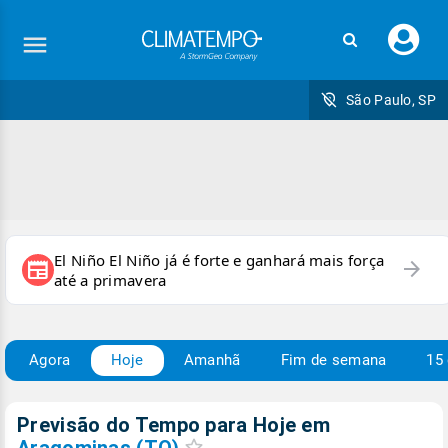
Faç
seu
logi
São Paulo, SP
El Niño El Niño já é forte e ganhará mais força
arrow_forward
newspaper
até a primavera
Agora
Hoje
Amanhã
Fim de semana
15 
Previsão do Tempo para Hoje
em