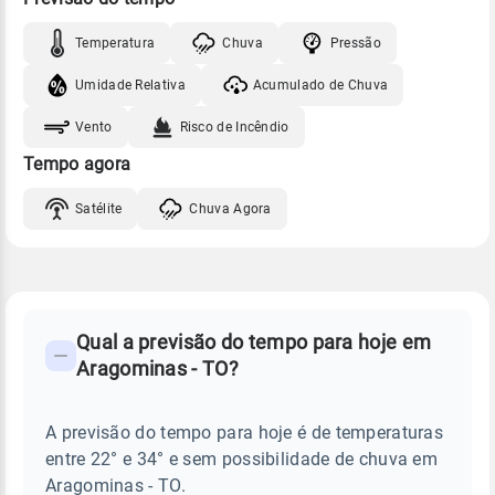
Temperatura
Chuva
Pressão
Umidade Relativa
Acumulado de Chuva
Vento
Risco de Incêndio
Tempo agora
Satélite
Chuva Agora
FAQ
CLIMA,
PREVISÃO
Qual a previsão do tempo para hoje em
-
DO
Aragominas - TO?
TEMPO
Perguntas
HOJE
E
frequentes
NOTÍCIAS
EM
A previsão do tempo para hoje é de temperaturas
sobre
ARAGOMINAS
entre 22° e 34° e sem possibilidade de chuva em
-
chuva
TO
Aragominas - TO.
e