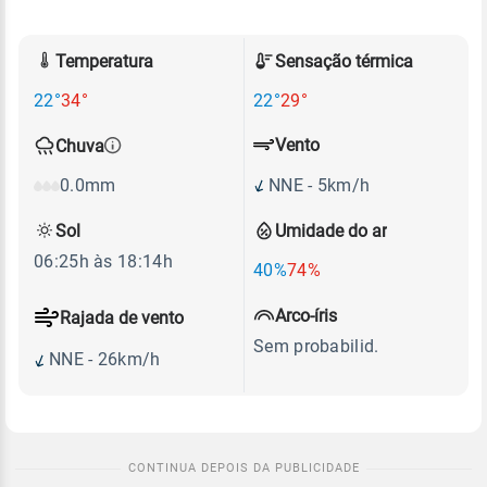
Temperatura
Sensação térmica
22°
34°
22°
29°
Vento
Chuva
NNE - 5km/h
0.0mm
Sol
Umidade do ar
06:25h às 18:14h
40%
74%
Arco-íris
Rajada de vento
Sem probabilid.
NNE - 26km/h