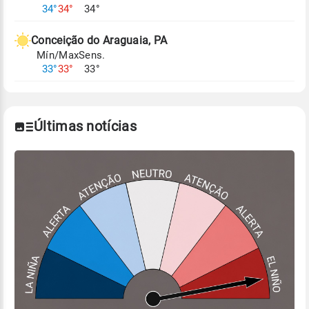
Para obter mais informações sobre os dados
34°
34°
34°
climáticos,
clique aqui.
Conceição do Araguaia, PA
Mín/Max
Sens.
33°
33°
33°
Últimas notícias