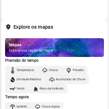
Explore os mapas
Mapas
Explore sua região no mapa
Previsão do tempo
Temperatura
Chuva
Pressão
Umidade Relativa
Acumulado de Chuva
Vento
Risco de Incêndio
Tempo agora
Satélite
Chuva Agora