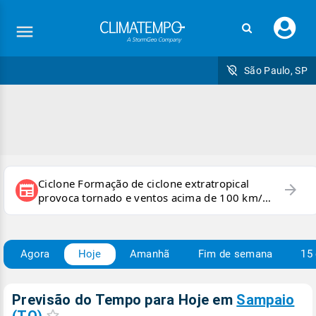
Faç
seu
logi
São Paulo, SP
Ciclone Formação de ciclone extratropical
arrow_forward
newspaper
provoca tornado e ventos acima de 100 km/h
no RS
Agora
Hoje
Amanhã
Fim de semana
15 
Previsão do Tempo para Hoje
em
Sampaio