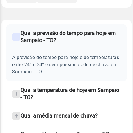
FAQ
CLIMA,
PREVISÃO
Qual a previsão do tempo para hoje em
-
DO
Sampaio - TO?
TEMPO
Perguntas
HOJE
E
frequentes
NOTÍCIAS
EM
A previsão do tempo para hoje é de temperaturas
sobre
SAMPAIO
entre 24° e 34° e sem possibilidade de chuva em
-
chuva
TO
Sampaio - TO.
e
temperatura
Qual a temperatura de hoje em Sampaio
- TO?
Qual a média mensal de chuva?