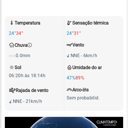
Temperatura
Sensação térmica
24°
34°
24°
31°
Vento
Chuva
NNE - 6km/h
0.0mm
Sol
Umidade do ar
06:20h às 18:14h
47%
89%
Arco-íris
Rajada de vento
Sem probabilid.
NNE - 21km/h