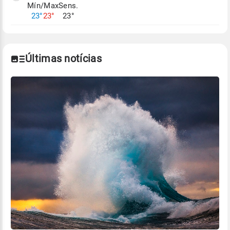
Mín/Max
Sens.
Para obter mais informações sobre os dados
23°
23°
23°
climáticos,
clique aqui.
Últimas notícias