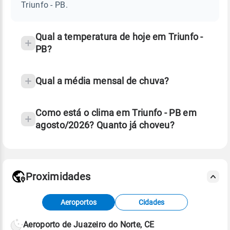
PB
Triunfo - PB.
e
temperatura
Qual a temperatura de hoje em Triunfo -
PB?
Qual a média mensal de chuva?
Como está o clima em Triunfo - PB em
agosto/2026? Quanto já choveu?
Fonte: 30 anos de dados de reanálise ERA5.
Proximidades
Fonte: dados combinados de estações
Aeroportos
Cidades
meteorológicas e satélite do Centro de Previsão
de Tempo e Estudos Climáticos (CPTEC).
Aeroporto de Juazeiro do Norte, CE