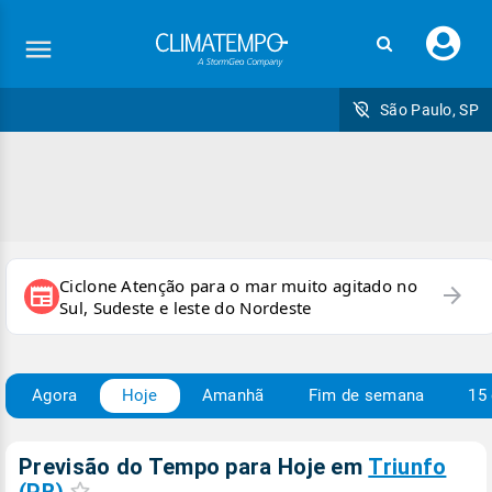
Faç
seu
logi
São Paulo, SP
Ciclone Atenção para o mar muito agitado no
arrow_forward
newspaper
Sul, Sudeste e leste do Nordeste
Agora
Hoje
Amanhã
Fim de semana
15 
Previsão do Tempo para Hoje
em
Triunfo