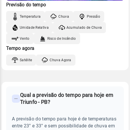
Previsão do tempo
Temperatura
Chuva
Pressão
Umidade Relativa
Acumulado de Chuva
Vento
Risco de Incêndio
Tempo agora
Satélite
Chuva Agora
FAQ
CLIMA,
PREVISÃO
Qual a previsão do tempo para hoje em
-
DO
Triunfo - PB?
TEMPO
Perguntas
HOJE
E
frequentes
NOTÍCIAS
EM
A previsão do tempo para hoje é de temperaturas
sobre
TRIUNFO
entre 23° e 33° e sem possibilidade de chuva em
-
chuva