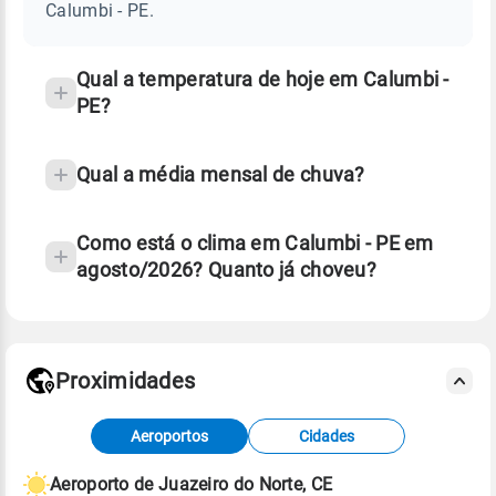
PE
Calumbi - PE.
e
temperatura
Qual a temperatura de hoje em Calumbi -
PE?
Qual a média mensal de chuva?
Como está o clima em Calumbi - PE em
agosto/2026? Quanto já choveu?
Fonte: 30 anos de dados de reanálise ERA5.
Proximidades
Fonte: dados combinados de estações
Aeroportos
Cidades
meteorológicas e satélite do Centro de Previsão
de Tempo e Estudos Climáticos (CPTEC).
Aeroporto de Juazeiro do Norte, CE