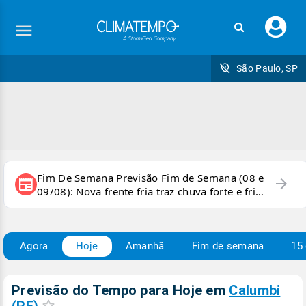
Faç
seu
logi
São Paulo, SP
Fim De Semana Previsão Fim de Semana (08 e
arrow_forward
newspaper
09/08): Nova frente fria traz chuva forte e frio
para áreas do país
Agora
Hoje
Amanhã
Fim de semana
15 
Previsão do Tempo para Hoje
em
Calumbi