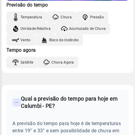
Previsão do tempo
Temperatura
Chuva
Pressão
Umidade Relativa
Acumulado de Chuva
Vento
Risco de Incêndio
Tempo agora
Satélite
Chuva Agora
FAQ
CLIMA,
PREVISÃO
Qual a previsão do tempo para hoje em
-
DO
Calumbi - PE?
TEMPO
Perguntas
HOJE
E
frequentes
NOTÍCIAS
EM
A previsão do tempo para hoje é de temperaturas
sobre
CALUMBI
entre 19° e 33° e sem possibilidade de chuva em
-
chuva