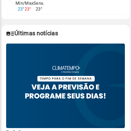
Mín/Max
Sens.
Para obter mais informações sobre os dados
23°
23°
23°
climáticos,
clique aqui.
Últimas notícias