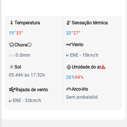
Temperatura
Sensação térmica
19°
33°
20°
27°
Vento
Chuva
ENE - 10km/h
0.0mm
Sol
Umidade do ar
05:44h às 17:32h
26%
94%
Arco-íris
Rajada de vento
Sem probabilid.
ENE - 32km/h